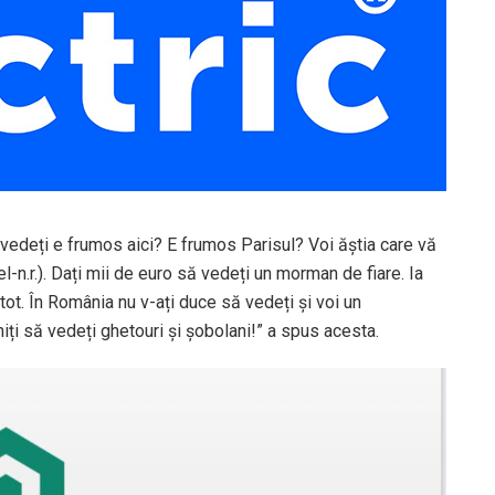
a vedeți e frumos aici? E frumos Parisul? Voi ăștia care vă
l-n.r.). Dați mii de euro să vedeți un morman de fiare. Ia
 tot. În România nu v-ați duce să vedeți și voi un
ți să vedeți ghetouri și șobolani!” a spus acesta.