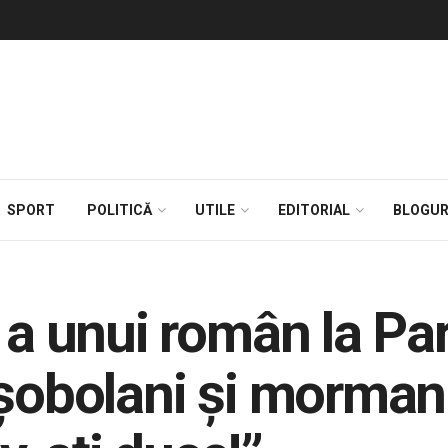
SPORT
POLITICĂ
UTILE
EDITORIAL
BLOGUR
 a unui român la Pari
șobolani și mormanul