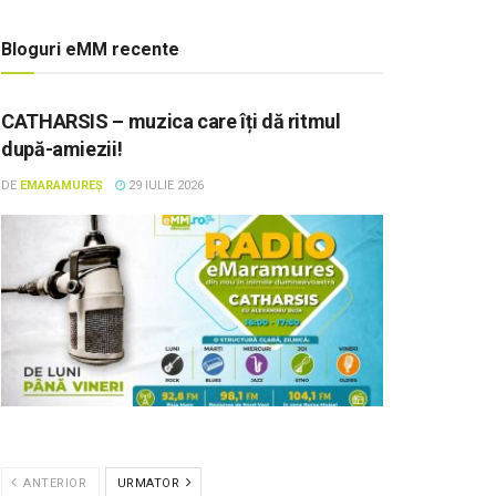
Bloguri eMM recente
CATHARSIS – muzica care îți dă ritmul
după-amiezii!
DE
EMARAMUREȘ
29 IULIE 2026
ANTERIOR
URMATOR