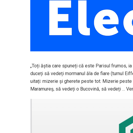
„Toți ăștia care spuneți că este Parisul frumos, i
duceți să vedeți mormanul ăla de fiare (turnul Eiffe
uitați: mizerie și gherete peste tot. Mizerie peste
Maramureș, să vedeți o Bucovină, să vedeți … Veni