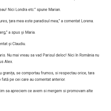
reau! Nici Londra etc.” spune Marian.
ures, țara mea este paradisul mea,” a comentat Lorena.
erg,” a spus și Maria.
ntat și Claudiu.
ris. Nu mai vreau sa vad Parisul deloc! Nici în România nu
us Alex.
eau granița, se comportau frumos, si respectau orice, tara
 o fată pe cei care au comentat anterior.
stim sa apreciem ce avem si mergem si promovam alte