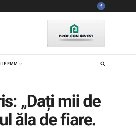
ILE EMM
s: „Dați mii de
 ăla de fiare.