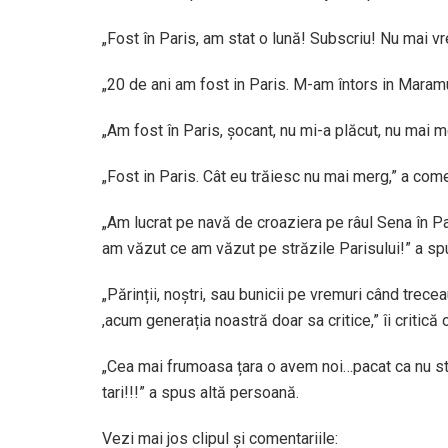
„Fost în Paris, am stat o lună! Subscriu! Nu mai v
„20 de ani am fost in Paris. M-am întors in Maram
„Am fost în Paris, șocant, nu mi-a plăcut, nu mai m
„Fost in Paris. Cât eu trăiesc nu mai merg,” a come
„Am lucrat pe navă de croaziera pe râul Sena în Pa
am văzut ce am văzut pe străzile Parisului!” a sp
„Părinții, noștri, sau bunicii pe vremuri când trec
,acum generația noastră doar sa critice,” îi critică
„Cea mai frumoasa țara o avem noi…pacat ca nu 
tari!!!” a spus altă persoană.
Vezi mai jos clipul și comentariile: