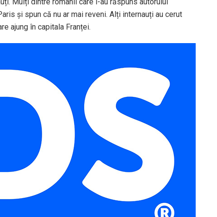
uți. Mulți dintre românii care i-au răspuns autorului
ris și spun că nu ar mai reveni. Alți internauți au cerut
e ajung în capitala Franței.