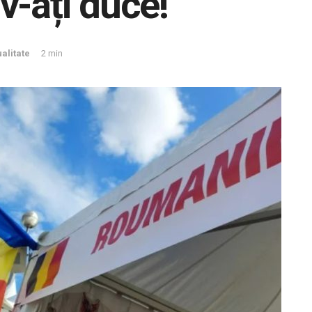
v-ați duce!”
alitate
2 min