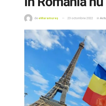
În România nu 
de
eMaramureș
23 octombrie 2022
in
Actu