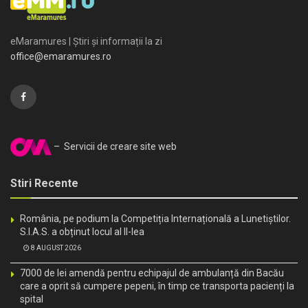
eMaramures | Știri și informații la zi
office@emaramures.ro
– Servicii de creare site web
Stiri Recente
România, pe podium la Competiția Internațională a Lunetiștilor.
S.I.A.S. a obținut locul al II-lea
8 AUGUST 2026
7000 de lei amendă pentru echipajul de ambulanță din Bacău
care a oprit să cumpere pepeni, în timp ce transporta pacienți la
spital