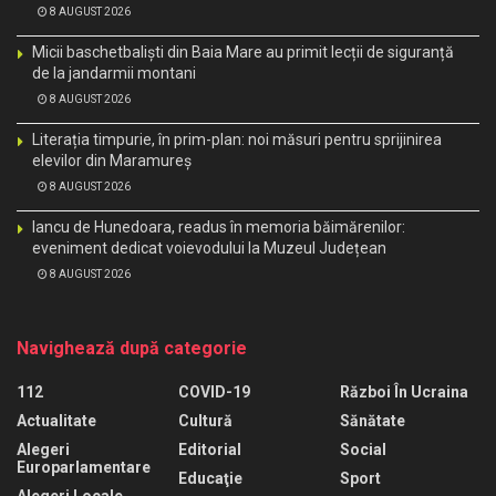
8 AUGUST 2026
Micii baschetbaliști din Baia Mare au primit lecții de siguranță
de la jandarmii montani
8 AUGUST 2026
Literația timpurie, în prim-plan: noi măsuri pentru sprijinirea
elevilor din Maramureș
8 AUGUST 2026
Iancu de Hunedoara, readus în memoria băimărenilor:
eveniment dedicat voievodului la Muzeul Județean
8 AUGUST 2026
Navighează după categorie
112
COVID-19
Război În Ucraina
Actualitate
Cultură
Sănătate
Alegeri
Editorial
Social
Europarlamentare
Educaţie
Sport