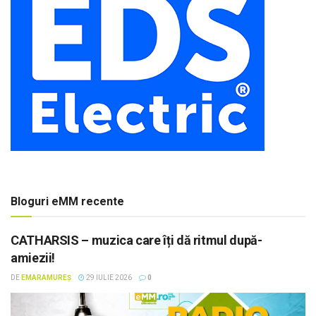
Bloguri eMM recente
CATHARSIS – muzica care îți dă ritmul după-
amiezii!
DE
EMARAMUREȘ
29 IULIE 2026
0