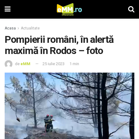
Acasa
Actualitate
Pompierii români, în alertă
maximă în Rodos – foto
de
eMM
25 iulie 2023
1 min