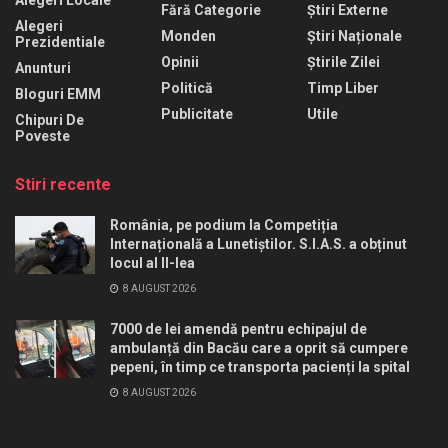
Alegeri Locale
Fără Categorie
Știri Externe
Alegeri
Monden
Știri Naționale
Prezidentiale
Opinii
Știrile Zilei
Anunturi
Politică
Timp Liber
Bloguri EMM
Publicitate
Utile
Chipuri De
Poveste
Stiri recente
România, pe podium la Competiția
Internațională a Lunetiștilor. S.I.A.S. a obținut
locul al II-lea
8 AUGUST 2026
7000 de lei amendă pentru echipajul de
ambulanță din Bacău care a oprit să cumpere
pepeni, în timp ce transporta pacienți la spital
8 AUGUST 2026