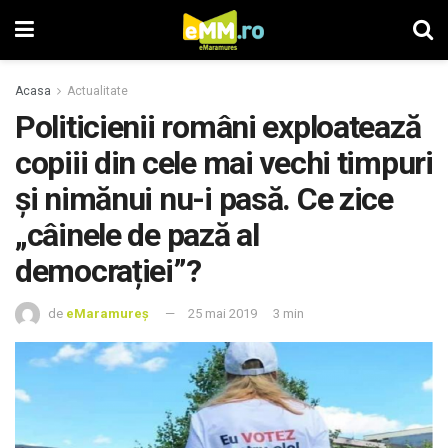
Acasa
Actualitate
Politicienii români exploatează
copiii din cele mai vechi timpuri
și nimănui nu-i pasă. Ce zice
„câinele de pază al
democrației”?
de
eMaramureș
25 mai 2019
3 min