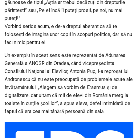
găunoase de tipul „Ăștia ar trebui decăzuți din drepturile
părintești” sau „Pe ei încă îi puteți prosii, pe noi, nu mai
puteți!”.
Vorbind serios acum, e de-a dreptul aberant ca să te
folosești de imagina unor copii în scopuri politice, dar să nu
faci nimic pentru ei.
Un exemplu în acest sens este reprezentat de Adunarea
Generală a ANOSR din Oradea, când vicepreşedinta
Consiliului Naţional al Elevilor, Antonia Pup, i-a reproşat lui
Andronescu că nu este preocupată de problemele acute ale
învăţământului. „Alegem să vorbim de Erasmus şi de
digitalizare, dar uităm că mii de elevi din România merg la
toalete în curţile şcolilor”, a spus eleva, defel intimidată de
faptul că era cea mai tânără persoană din sală.