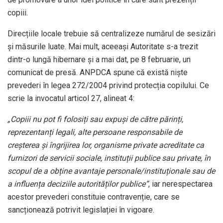
copiii.
Direcțiile locale trebuie să centralizeze numărul de sesizări
și măsurile luate. Mai mult, aceeași Autoritate s-a trezit
dintr-o lungă hibernare și a mai dat, pe 8 februarie, un
comunicat de presă. ANPDCA spune că există niște
prevederi în legea 272/2004 privind protecția copilului. Ce
scrie la invocatul articol 27, alineat 4:
„Copiii nu pot fi folosiți sau expuși de către părinți,
reprezentanți legali, alte persoane responsabile de
creșterea şi îngrijirea lor, organisme private acreditate ca
furnizori de servicii sociale, instituții publice sau private, în
scopul de a obține avantaje personale/instituționale sau de
a influența deciziile autorităților publice”
, iar nerespectarea
acestor prevederi constituie contravenție, care se
sancționează potrivit legislației în vigoare.