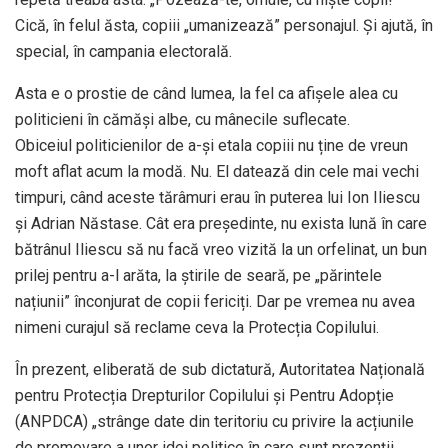
Cică, în felul ăsta, copiii „umanizează” personajul. Și ajută, în
special, în campania electorală.
Asta e o prostie de când lumea, la fel ca afișele alea cu
politicieni în cămăși albe, cu mânecile suflecate.
Obiceiul politicienilor de a-și etala copiii nu ține de vreun
moft aflat acum la modă. Nu. El datează din cele mai vechi
timpuri, când aceste tărâmuri erau în puterea lui Ion Iliescu
și Adrian Năstase. Cât era președinte, nu exista lună în care
bătrânul Iliescu să nu facă vreo vizită la un orfelinat, un bun
prilej pentru a-l arăta, la știrile de seară, pe „părintele
națiunii” înconjurat de copii fericiți. Dar pe vremea nu avea
nimeni curajul să reclame ceva la Protecția Copilului.
În prezent, eliberată de sub dictatură, Autoritatea Națională
pentru Protecția Drepturilor Copilului și Pentru Adopție
(ANPDCA) „strânge date din teritoriu cu privire la acțiunile
de promovare a unor idei politice în care sunt prezenții