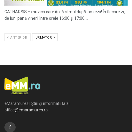
CATHARSIS – muzica care îți dă ritmul după-amiezii! În fiecare zi,
de luni până vineri, între orele 16:00 și 17:00,...
ANTERIOR
URMATOR
eMaramures | Știri și informații la zi
office@emaramures.ro