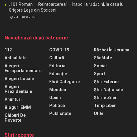
„101 Români – Reîntoarcerea” – Înapoi la rădăcini, la casa lui
Grigore Leșe din Stoiceni
7 AUGUST 2026
Navighează după categorie
112
COVID-19
Război În Ucraina
Actualitate
Cultură
Sănătate
Alegeri
Editorial
Social
Europarlamentare
Educaţie
Sport
Alegeri Locale
Fără Categorie
Știri Externe
Alegeri
Monden
Știri Naționale
Prezidentiale
Opinii
Știrile Zilei
Anunturi
Politică
Timp Liber
Bloguri EMM
Publicitate
Utile
Chipuri De
Poveste
Stiri recente