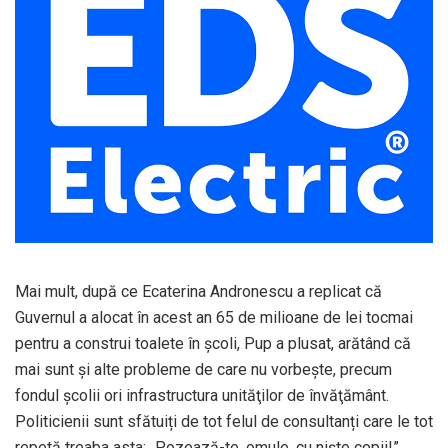
Mai mult, după ce Ecaterina Andronescu a replicat că
Guvernul a alocat în acest an 65 de milioane de lei tocmai
pentru a construi toalete în şcoli, Pup a plusat, arătând că
mai sunt şi alte probleme de care nu vorbeşte, precum
fondul şcolii ori infrastructura unităţilor de învăţământ.
Politicienii sunt sfătuiți de tot felul de consultanți care le tot
repetă treaba asta: „Pozează-te, omule, cu niște copii!”