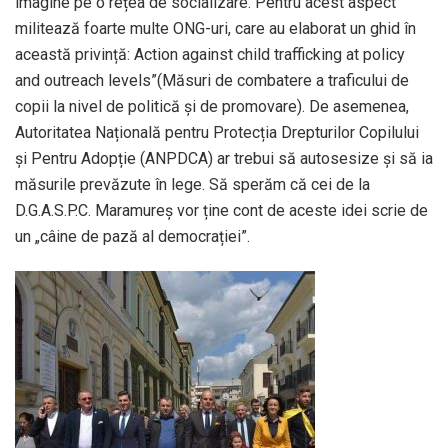
imagine pe o rețea de socializare. Pentru acest aspect
militează foarte multe ONG-uri, care au elaborat un ghid în
această privință: Action against child trafficking at policy
and outreach levels”(Măsuri de combatere a traficului de
copii la nivel de politică și de promovare). De asemenea,
Autoritatea Națională pentru Protecția Drepturilor Copilului
și Pentru Adopție (ANPDCA) ar trebui să autosesize și să ia
măsurile prevăzute în lege. Să sperăm că cei de la
D.G.A.S.P.C. Maramureș vor ține cont de aceste idei scrie de
un „câine de pază al democrației”.