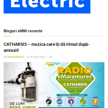
Bloguri eMM recente
CATHARSIS – muzica care îți dă ritmul după-
amiezii!
DE
EMARAMUREȘ
29 IULIE 2026
0