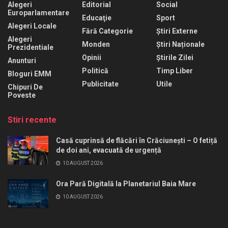
Alegeri
Editorial
Social
Europarlamentare
Educaţie
Sport
Alegeri Locale
Fără Categorie
Știri Externe
Alegeri
Monden
Știri Naționale
Prezidentiale
Opinii
Știrile Zilei
Anunturi
Politică
Timp Liber
Bloguri EMM
Publicitate
Utile
Chipuri De
Poveste
Stiri recente
Casă cuprinsă de flăcări în Crăciunești – O fetiță
de doi ani, evacuată de urgență
10 AUGUST 2026
Ora Pară Digitală la Planetariul Baia Mare
10 AUGUST 2026