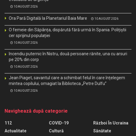
10 AUGUST 2026
Ora Pară Digitală la Planetariul Baia Mare
10 AUGUST 2026
O femeie din Săpânța, dispărută fără urmă în Spania. Polițiștii
cer sprijinul populației
10 AUGUST 2026
Incendiu puternic în Nistru, două persoane rănite, una cu arsuri
pe 20% din corp
10 AUGUST 2026
Jean Piaget, savantul care a schimbat felul în care înțelegem
mintea copilului, omagiat la Biblioteca „Petre Dulfu”
10 AUGUST 2026
Navighează după categorie
112
COVID-19
Război În Ucraina
Actualitate
Cultură
Sănătate