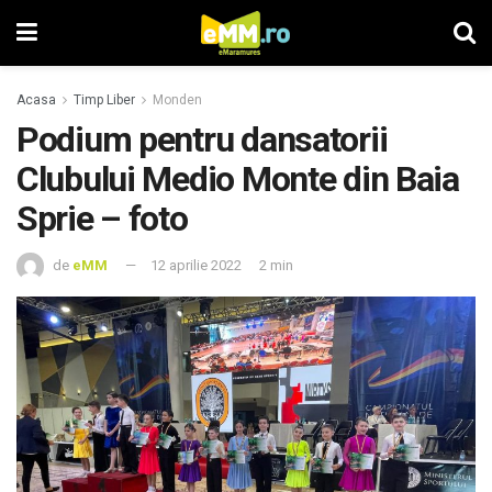
Acasa
Timp Liber
Monden
Podium pentru dansatorii
Clubului Medio Monte din Baia
Sprie – foto
de
eMM
12 aprilie 2022
2 min