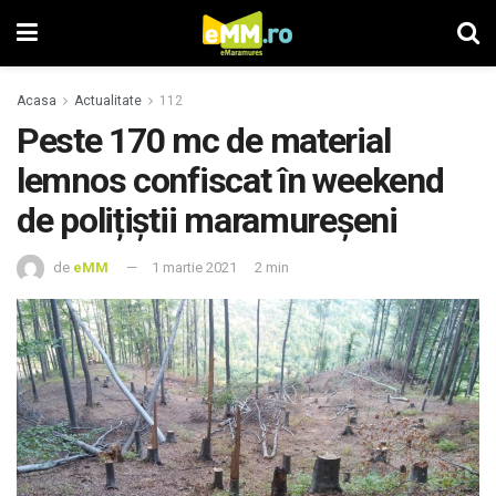
Acasa
Actualitate
112
Peste 170 mc de material
lemnos confiscat în weekend
de polițiștii maramureșeni
de
eMM
1 martie 2021
2 min