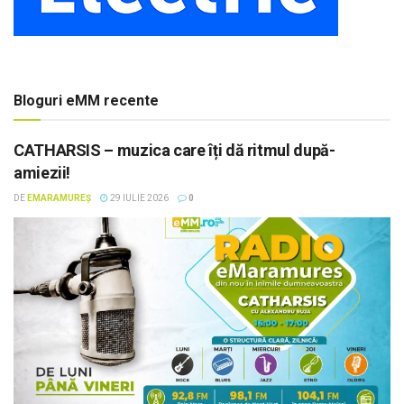
Bloguri eMM recente
CATHARSIS – muzica care îți dă ritmul după-
amiezii!
DE
EMARAMUREȘ
29 IULIE 2026
0