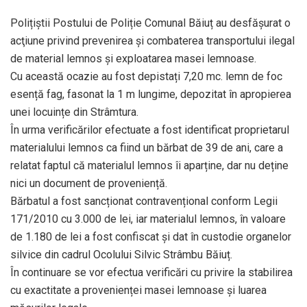
Polițiștii Postului de Poliție Comunal Băiuț au desfășurat o
acţiune privind prevenirea şi combaterea transportului ilegal
de material lemnos şi exploatarea masei lemnoase.
Cu această ocazie au fost depistați 7,20 mc. lemn de foc
esență fag, fasonat la 1 m lungime, depozitat în apropierea
unei locuințe din Strâmtura.
În urma verificărilor efectuate a fost identificat proprietarul
materialului lemnos ca fiind un bărbat de 39 de ani, care a
relatat faptul că materialul lemnos îi aparține, dar nu deține
nici un document de proveniență.
Bărbatul a fost sancționat contravențional conform Legii
171/2010 cu 3.000 de lei, iar materialul lemnos, în valoare
de 1.180 de lei a fost confiscat și dat în custodie organelor
silvice din cadrul Ocolului Silvic Strâmbu Băiuț.
În continuare se vor efectua verificări cu privire la stabilirea
cu exactitate a provenienței masei lemnoase și luarea