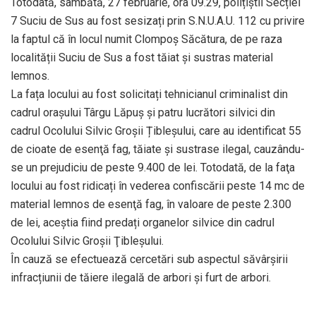
Totodată, sâmbătă, 27 februarie, ora 09.29, polițiștii Secției
7 Suciu de Sus au fost sesizați prin S.N.U.A.U. 112 cu privire
la faptul că în locul numit Clompoș Săcătura, de pe raza
localității Suciu de Sus a fost tăiat și sustras material
lemnos.
La fața locului au fost solicitați tehnicianul criminalist din
cadrul oraşului Târgu Lăpuş şi patru lucrători silvici din
cadrul Ocolului Silvic Groșii Țibleșului, care au identificat 55
de cioate de esenţă fag, tăiate şi sustrase ilegal, cauzându-
se un prejudiciu de peste 9.400 de lei. Totodată, de la faţa
locului au fost ridicați în vederea confiscării peste 14 mc de
material lemnos de esenţă fag, în valoare de peste 2.300
de lei, aceștia fiind predați organelor silvice din cadrul
Ocolului Silvic Groşii Ţibleşului.
În cauză se efectuează cercetări sub aspectul săvârșirii
infracțiunii de tăiere ilegală de arbori și furt de arbori.