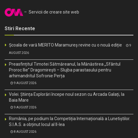
– Servicii de creare site web
Stiri Recente
Școala de vară MERITO Maramureș revine cu o nouă ediție
9
AUGUST 2026
Preasfințitul Timotei Sătmăreanul, la Mănăstirea „Sfântul
Proroc Ilie” Dragomirești – Slujba parastasului pentru
arhimandritul Sofronie Perța
9 AUGUST 2026
Volei. Știința Explorări începe noul sezon cu Arcada Galați, la
Baia Mare
9 AUGUST 2026
România, pe podium la Competiția Internațională a Lunetiștilor.
S.I.A.S. a obținut locul al II-lea
8 AUGUST 2026