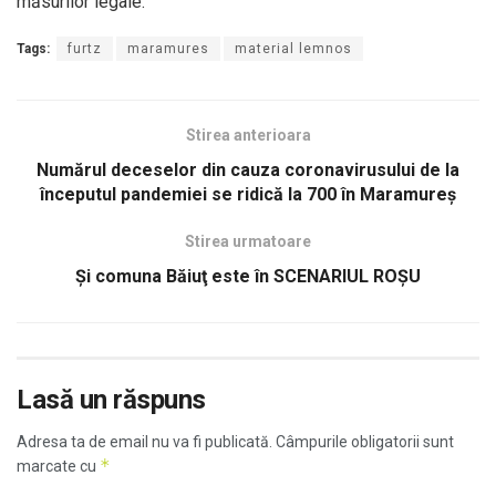
măsurilor legale.
Tags:
furtz
maramures
material lemnos
Stirea anterioara
Numărul deceselor din cauza coronavirusului de la
începutul pandemiei se ridică la 700 în Maramureş
Stirea urmatoare
Şi comuna Băiuţ este în SCENARIUL ROŞU
Lasă un răspuns
Adresa ta de email nu va fi publicată.
Câmpurile obligatorii sunt
*
marcate cu