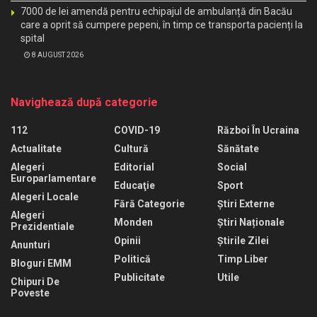
7000 de lei amendă pentru echipajul de ambulanță din Bacău
care a oprit să cumpere pepeni, în timp ce transporta pacienți la
spital
8 AUGUST 2026
Navighează după categorie
112
COVID-19
Război În Ucraina
Actualitate
Cultură
Sănătate
Alegeri
Editorial
Social
Europarlamentare
Educaţie
Sport
Alegeri Locale
Fără Categorie
Știri Externe
Alegeri
Monden
Știri Naționale
Prezidentiale
Opinii
Știrile Zilei
Anunturi
Politică
Timp Liber
Bloguri EMM
Publicitate
Utile
Chipuri De
Poveste