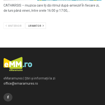
CATHARSIS – muzica care îți dă ritmul după-amiezii! În fiecare zi,
de luni până vineri, între orele 16:00 și 17:00,...
ANTERIOR
URMATOR
eMaramures | Știri și informații la zi
office@emaramures.ro