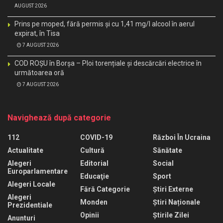
AUGUST 2026
Prins pe moped, fără permis și cu 1,41 mg/l alcool în aerul
expirat, în Tisa
7 AUGUST 2026
COD ROȘU în Borșa – Ploi torențiale și descărcări electrice în
următoarea oră
7 AUGUST 2026
Navighează după categorie
112
COVID-19
Război În Ucraina
Actualitate
Cultură
Sănătate
Alegeri
Editorial
Social
Europarlamentare
Educaţie
Sport
Alegeri Locale
Fără Categorie
Știri Externe
Alegeri
Monden
Știri Naționale
Prezidentiale
Opinii
Știrile Zilei
Anunturi