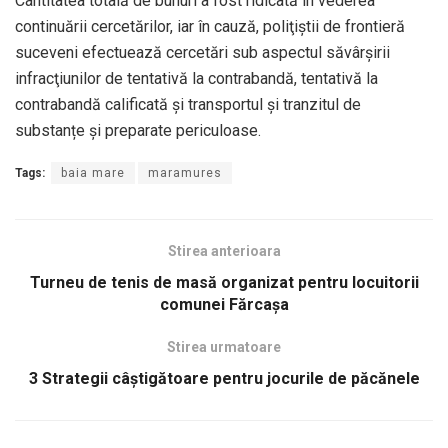
Cantitatea totală de bunuri a fost ridicată în vederea
continuării cercetărilor, iar în cauză, poliţiştii de frontieră
suceveni efectuează cercetări sub aspectul săvârşirii
infracţiunilor de tentativă la contrabandă, tentativă la
contrabandă calificată și transportul și tranzitul de
substanțe și preparate periculoase.
Tags:
baia mare
maramures
Stirea anterioara
Turneu de tenis de masă organizat pentru locuitorii
comunei Fărcaşa
Stirea urmatoare
3 Strategii câștigătoare pentru jocurile de păcănele