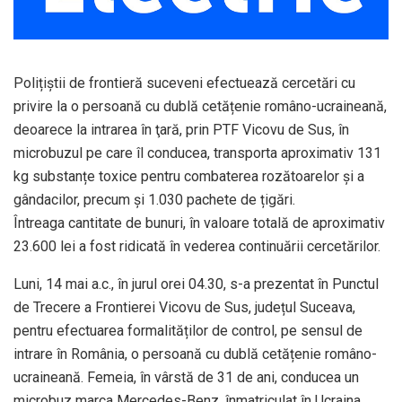
Polițiștii de frontieră suceveni efectuează cercetări cu
privire la o persoană cu dublă cetățenie româno-ucraineană,
deoarece la intrarea în ţară, prin PTF Vicovu de Sus, în
microbuzul pe care îl conducea, transporta aproximativ 131
kg substanțe toxice pentru combaterea rozătoarelor și a
gândacilor, precum și 1.030 pachete de țigări.
Întreaga cantitate de bunuri, în valoare totală de aproximativ
23.600 lei a fost ridicată în vederea continuării cercetărilor.
Luni, 14 mai a.c., în jurul orei 04.30, s-a prezentat în Punctul
de Trecere a Frontierei Vicovu de Sus, județul Suceava,
pentru efectuarea formalităților de control, pe sensul de
intrare în România, o persoană cu dublă cetățenie româno-
ucraineană. Femeia, în vârstă de 31 de ani, conducea un
microbuz marca Mercedes-Benz, înmatriculat în Ucraina.