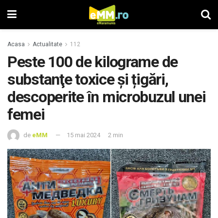
Acasa
Actualitate
112
Peste 100 de kilograme de
substanţe toxice și țigări,
descoperite în microbuzul unei
femei
de
eMM
15 mai 2024
2 min