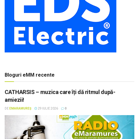
Bloguri eMM recente
CATHARSIS – muzica care îți dă ritmul după-
amiezii!
DE
EMARAMUREȘ
29 IULIE 2026
0