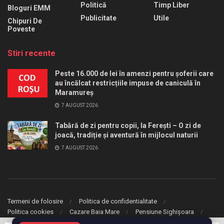
Politică
Timp Liber
Bloguri EMM
Publicitate
Utile
Chipuri De
Poveste
Stiri recente
Peste 16.000 de lei în amenzi pentru șoferii care
au încălcat restricțiile impuse de caniculă în
Maramureș
7 AUGUST 2026
Tabără de zi pentru copii, la Ferești – O zi de
joacă, tradiție și aventură în mijlocul naturii
7 AUGUST 2026
Termeni de folosire
Politica de confidentialitate
Politica cookies
Cazare Baia Mare
Pensiune Sighișoara