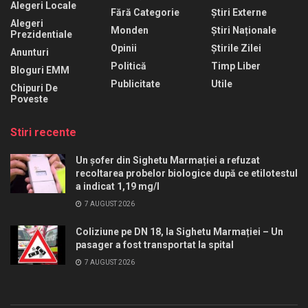
Alegeri Locale
Fără Categorie
Știri Externe
Alegeri
Monden
Știri Naționale
Prezidentiale
Opinii
Știrile Zilei
Anunturi
Politică
Timp Liber
Bloguri EMM
Publicitate
Utile
Chipuri De
Poveste
Stiri recente
Un șofer din Sighetu Marmației a refuzat
recoltarea probelor biologice după ce etilotestul
a indicat 1,19 mg/l
7 AUGUST 2026
Coliziune pe DN 18, la Sighetu Marmației – Un
pasager a fost transportat la spital
7 AUGUST 2026