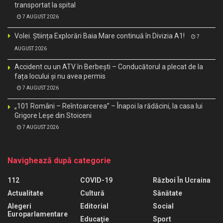
transportat la spital
7 AUGUST 2026
Volei. Știința Explorări Baia Mare continuă în Divizia A1!
7
AUGUST 2026
Accident cu un ATV în Berbești – Conducătorul a plecat de la
fața locului și nu avea permis
7 AUGUST 2026
„101 Români – Reîntoarcerea” – Înapoi la rădăcini, la casa lui
Grigore Leșe din Stoiceni
7 AUGUST 2026
Navighează după categorie
112
COVID-19
Război În Ucraina
Actualitate
Cultură
Sănătate
Alegeri
Editorial
Social
Europarlamentare
Educaţie
Sport