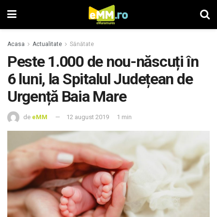
Acasa
Actualitate
Sănătate
Peste 1.000 de nou-născuți în
6 luni, la Spitalul Județean de
Urgență Baia Mare
de
eMM
12 august 2019
1 min