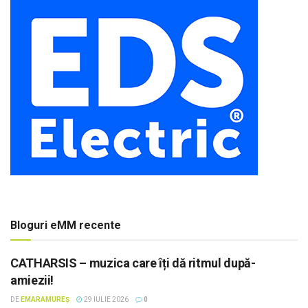
Bloguri eMM recente
CATHARSIS – muzica care îți dă ritmul după-
amiezii!
DE
EMARAMUREȘ
29 IULIE 2026
0