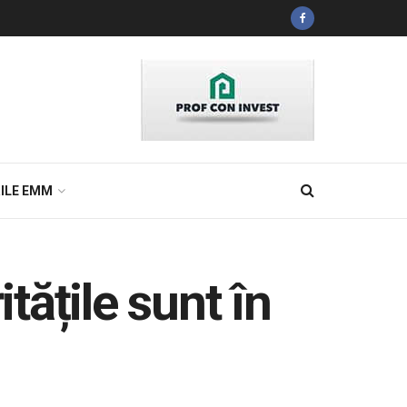
ILE EMM
tățile sunt în