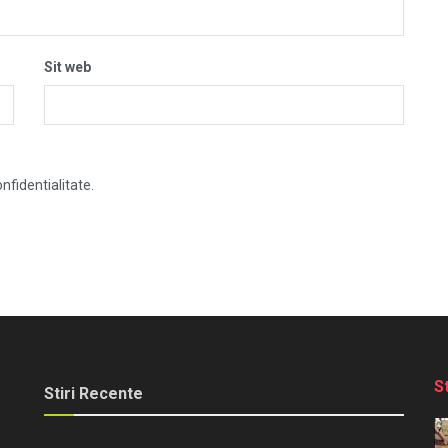
Sit web
nfidentialitate.
S
Stiri Recente