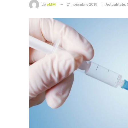
de
eMM
21 noiembrie 2019
in
Actualitate
,