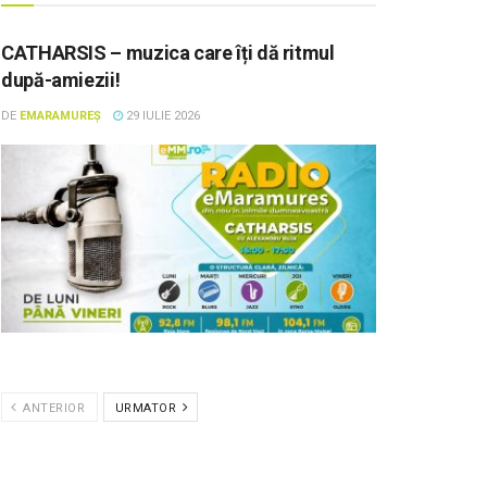
CATHARSIS – muzica care îți dă ritmul
după-amiezii!
DE
EMARAMUREȘ
29 IULIE 2026
ANTERIOR
URMATOR