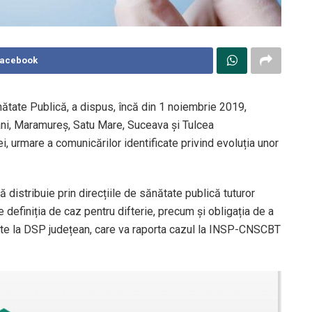
Facebook
ănătate Publică, a dispus, încă din 1 noiembrie 2019,
șani, Maramureș, Satu Mare, Suceava și Tulcea
ei, urmare a comunicărilor identificate privind evoluția unor
distribuie prin direcțiile de sănătate publică tuturor
țe definiția de caz pentru difterie, precum și obligația de a
cte la DSP județean, care va raporta cazul la INSP-CNSCBT