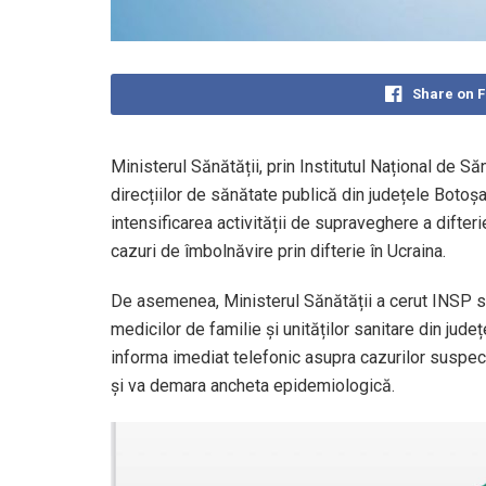
Share on 
Ministerul Sănătății, prin Institutul Național de S
direcțiilor de sănătate publică din județele Boto
intensificarea activității de supraveghere a difteri
cazuri de îmbolnăvire prin difterie în Ucraina.
De asemenea, Ministerul Sănătății a cerut INSP să 
medicilor de familie și unităților sanitare din jude
informa imediat telefonic asupra cazurilor suspe
și va demara ancheta epidemiologică.