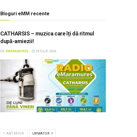
Bloguri eMM recente
CATHARSIS – muzica care îți dă ritmul
după-amiezii!
DE
EMARAMUREȘ
29 IULIE 2026
ANTERIOR
URMATOR