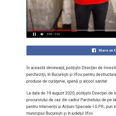
Share on 
În această dimineață, polițiștii Direcției de Inves
percheziții, în București și Ilfov, pentru destructu
produse de curăţenie, igienă şi alcool sanitar.
La data de 19 august 2020, poliţiştii Direcţiei de
procurorului de caz din cadrul Parchetului de pe lâng
pentru Intervenții și Acțiuni Speciale-I.G.P.R., pun
municipiul Bucureşti şi în judeţul Ilfov.