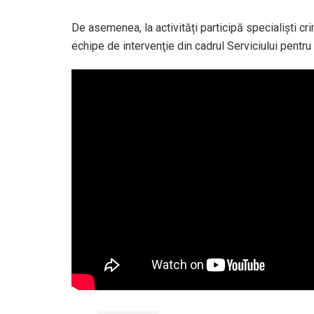
De asemenea, la activități participă specialişti crim
echipe de intervenţie din cadrul Serviciului pentru 