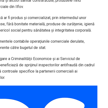
nă şi alcool sanitar contrafăcute, produsele fiind
ciale din Ilfov.
 ar fi produs şi comercializat, prin intermediul unor
se, fără bonitate materială, produse de curăţenie, igienă
pericol social pentru sănătatea şi integritatea corporală.
umentele contabile operaţiunile comerciale derulate,
erente către bugetul de stat.
igare a Criminalităţii Economice și ai Serviciul de
eneficiază de sprijinul inspectorilor antifraudă din cadrul
 controale specifice la partenerii comerciali ai
lor.