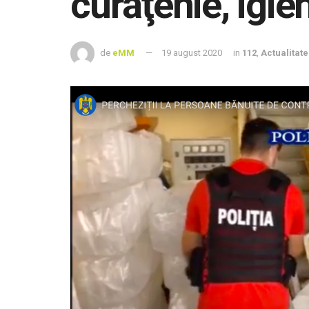
curăţenie, igie
de
eMM
19 august 2020
in
112
,
Actualitate