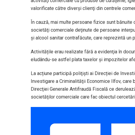
activităţi comerciale cu produse de curăţenie, igie
valorificate către diverşi clienţi din centrele comer
În cauză, mai multe persoane fizice sunt bănuite că
societăţi comerciale deţinute de persoane interpu
şi alcool sanitar contrafăcute, care reprezintă un 
Activitățile erau realizate fără a evidenţia în doc
eludându-se astfel plata taxelor şi impozitelor af
La acțiune participă poliţiști ai Direcției de Invest
Investigare a Criminalităţii Economice Ilfov, care b
Direcţiei Generale Antifraudă Fiscală ce derulează
societăţilor comerciale care fac obiectul cercetări