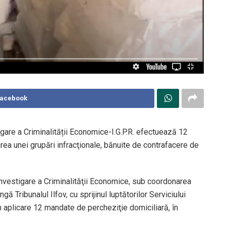
Facebook
tigare a Criminalității Economice-I.G.P.R. efectuează 12
rarea unei grupări infracţionale, bănuite de contrafacere de
 Investigare a Criminalităţii Economice, sub coordonarea
ă Tribunalul Ilfov, cu sprijinul luptătorilor Serviciului
 în aplicare 12 mandate de percheziţie domiciliară, în