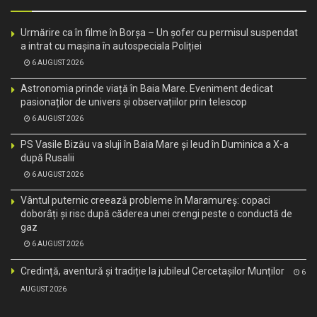
Urmărire ca în filme în Borșa – Un șofer cu permisul suspendat
a intrat cu mașina în autospeciala Poliției
6 AUGUST 2026
Astronomia prinde viață în Baia Mare. Eveniment dedicat
pasionaților de univers și observațiilor prin telescop
6 AUGUST 2026
PS Vasile Bizău va sluji în Baia Mare și Ieud în Duminica a X-a
după Rusalii
6 AUGUST 2026
Vântul puternic creează probleme în Maramureș: copaci
doborâți și risc după căderea unei crengi peste o conductă de
gaz
6 AUGUST 2026
Credință, aventură și tradiție la jubileul Cercetașilor Munților
6
AUGUST 2026