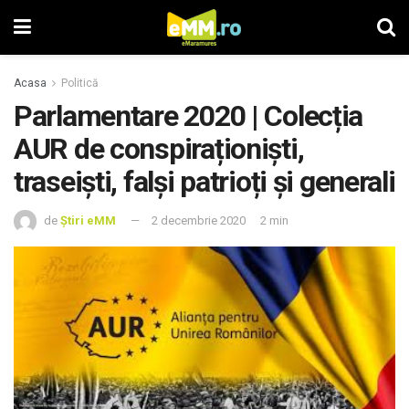
Acasa
Politică
Parlamentare 2020 | Colecția
AUR de conspiraționiști,
traseiști, falși patrioți și generali
de
Știri eMM
2 decembrie 2020
2 min