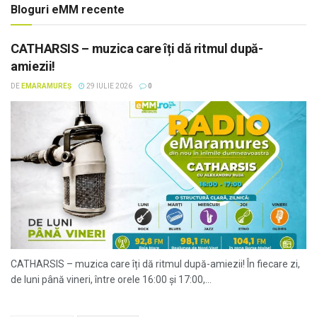
Bloguri eMM recente
CATHARSIS – muzica care îți dă ritmul după-
amiezii!
DE
EMARAMUREȘ
29 IULIE 2026
0
CATHARSIS – muzica care îți dă ritmul după-amiezii! În fiecare zi,
de luni până vineri, între orele 16:00 și 17:00,...