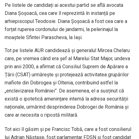
Pe listele de candidați ai acestui partid se află avocata
Diana Șoșoacă, cea care îl reprezintă în instanță pe
arhiepiscopul Teodosie. Diana Șoșoacă a fost cea care a
forțat ruperea cordonului de jandarmi, la pelerinajul la
moaștele Sfintei Parascheva, la Iași.
Tot pe listele AUR candidează și generalul Mircea Chelaru
care, pe vremea când era șef al Marelui Stat Major, undeva
prin anii 2000, a afirmat că Consiliul Suprem de Apărare a
Țării (CSAT) urmărește și protejează activitatea grupărilor
mafiote din Dobrogea și Oltenia, contribuind astfel la
„enclavizarea României”. De asemenea, el a susținut că
există o ipotetică amenințare internă la adresa securității
naționale, urmărind desprinderea Dobrogei de România și
care ar necesita o ripostă militară.
Tot aici îl găsim și pe Francisc Tobă, care a fost consilierul
lui Adrian Năstase, fost parlamentar FDSN și fost candidat