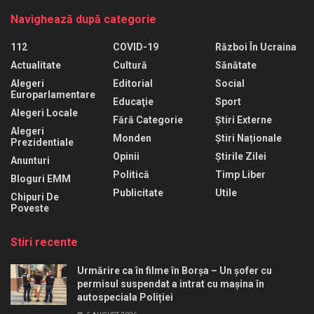
Navighează după categorie
112
COVID-19
Război În Ucraina
Actualitate
Cultură
Sănătate
Alegeri
Editorial
Social
Europarlamentare
Educaţie
Sport
Alegeri Locale
Fără Categorie
Știri Externe
Alegeri
Monden
Știri Naționale
Prezidentiale
Opinii
Știrile Zilei
Anunturi
Politică
Timp Liber
Bloguri EMM
Publicitate
Utile
Chipuri De
Poveste
Stiri recente
Urmărire ca în filme în Borșa – Un șofer cu
permisul suspendat a intrat cu mașina în
autospeciala Poliției