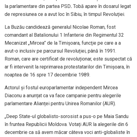
la parlamentare din partea PSD
.
Tobă apare în dosarul legat
de represiunea ce a avut loc în Sibiu, în timpul Revoluției.
La Buzău candidează generalul Nicolae Roman, fost
comandant al Batalionului 1 Infanterie din Regimentul 32
Mecanizat „Mircea” de la Timişoara, funcţie pe care a a
avut-o inclusiv pe parcursul Revoluției, până în 1991.
Roman, care are certificat de revoluționar, este suspectat că
ar fi intervenit la reprimarea protestatarilor din Timișoara, în
noaptea de 16 spre 17 decembrie 1989.
Actorul și fostul europarlamentar independent Mircea
Diaconu a anunțat ca va face campanie pentru alegerile
parlamentare Alianței pentru Unirea Romanilor (AUR).
„Deep State-ul globalisto-sorosist a pus-o pe Maia Sandu
în fruntea Republicii Moldova. Votați AUR la alegerile din 6
decembrie ca să avem măcar câteva voci anti-globaliste în