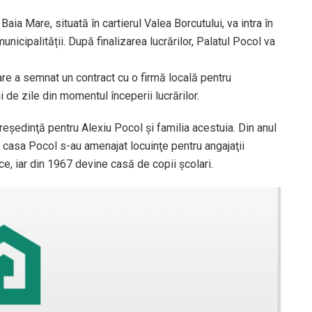
Baia Mare, situată în cartierul Valea Borcutului, va intra în
unicipalității. După finalizarea lucrărilor, Palatul Pocol va
Mare a semnat un contract cu o firmă locală pentru
 de zile din momentul începerii lucrărilor.
reşedinţă pentru Alexiu Pocol şi familia acestuia. Din anul
n casa Pocol s-au amenajat locuinţe pentru angajaţii
ce, iar din 1967 devine casă de copii şcolari.