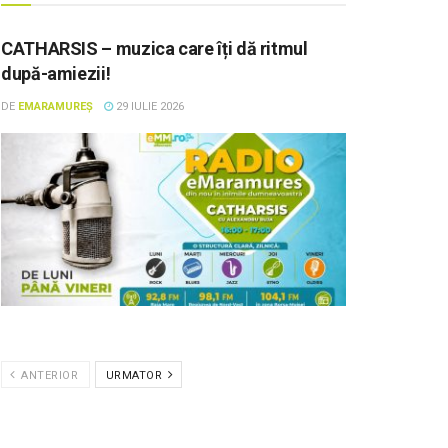
CATHARSIS – muzica care îți dă ritmul
după-amiezii!
DE
EMARAMUREȘ
29 IULIE 2026
ANTERIOR
URMATOR