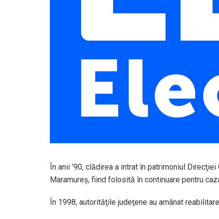
În anii ’90, clădirea a intrat în patrimoniul Direcţi
Maramureş, fiind folosită în continuare pentru cazar
În 1998, autorităţile judeţene au amânat reabilitarea