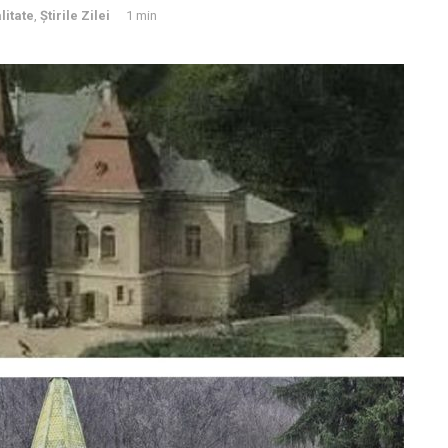
litate
,
Știrile Zilei
1 min