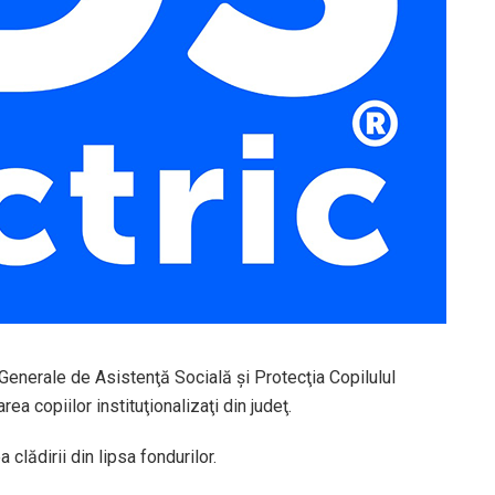
ei Generale de Asistenţă Socială şi Protecţia CopiluluI
ea copiilor instituţionalizaţi din judeţ.
 clădirii din lipsa fondurilor.