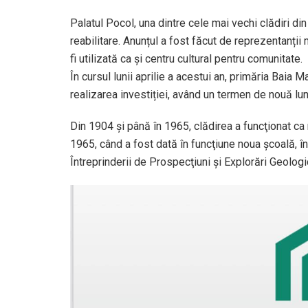
Palatul Pocol, una dintre cele mai vechi clădiri din 
reabilitare. Anunțul a fost făcut de reprezentanții m
fi utilizată ca şi centru cultural pentru comunitate.
În cursul lunii aprilie a acestui an, primăria Baia 
realizarea investiției, având un termen de nouă luni
Din 1904 şi până în 1965, clădirea a funcţionat ca 
1965, când a fost dată în funcţiune noua şcoală, î
Întreprinderii de Prospecţiuni şi Explorări Geologi