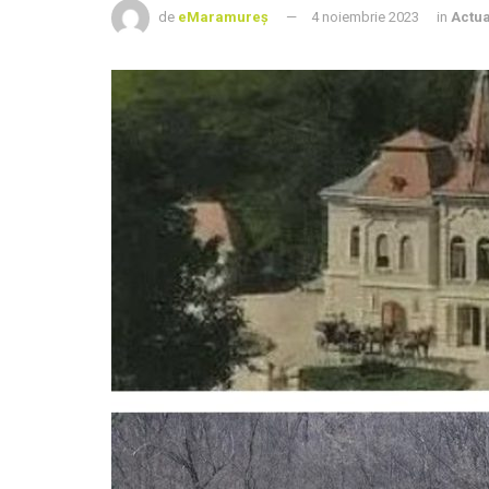
de
eMaramureș
4 noiembrie 2023
in
Actua