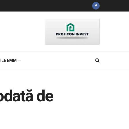
ILE EMM
odată de