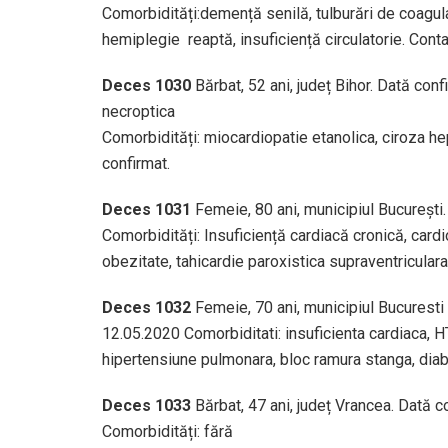
Comorbidități:demență senilă, tulburări de coagula
hemiplegie reaptă, insuficiență circulatorie. Conta
Deces 1030
Bărbat, 52 ani, județ Bihor. Dată con
necroptica
Comorbidități: miocardiopatie etanolica, ciroza hep
confirmat.
Deces 1031
Femeie, 80 ani, municipiul București
Comorbidități: Insuficiență cardiacă cronică, car
obezitate, tahicardie paroxistica supraventriculara
Deces 1032
Femeie, 70 ani, municipiul Bucuresti
12.05.2020 Comorbiditati: insuficienta cardiaca, HTA
hipertensiune pulmonara, bloc ramura stanga, diabe
Deces 1033
Bărbat, 47 ani, județ Vrancea. Dată 
Comorbidități: fără