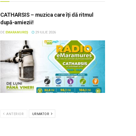
CATHARSIS – muzica care îți dă ritmul
după-amiezii!
DE
EMARAMUREȘ
29 IULIE 2026
ANTERIOR
URMATOR