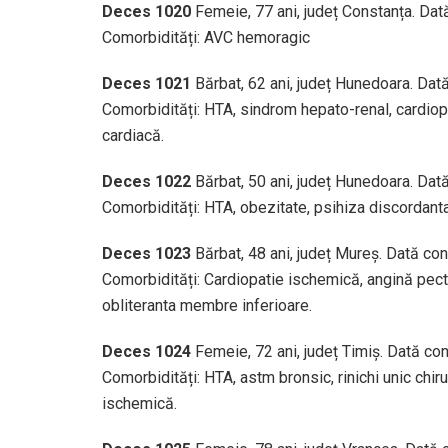
Deces 1020
Femeie, 77 ani, județ Constanța. Dat
Comorbidități: AVC hemoragic
Deces 1021
Bărbat, 62 ani, județ Hunedoara. Dat
Comorbidități: HTA, sindrom hepato-renal, cardiop
cardiacă.
Deces 1022
Bărbat, 50 ani, județ Hunedoara. Dat
Comorbidități: HTA, obezitate, psihiza discordant
Deces 1023
Bărbat, 48 ani, județ Mureș. Dată co
Comorbidități: Cardiopatie ischemică, angină pecto
obliteranta membre inferioare.
Deces 1024
Femeie, 72 ani, județ Timiș. Dată co
Comorbidități: HTA, astm bronsic, rinichi unic chir
ischemică.