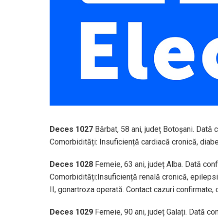
Deces 1027
Bărbat, 58 ani, județ Botoșani. Dată
Comorbidități: Insuficiență cardiacă cronică, diabet
Deces 1028
Femeie, 63 ani, județ Alba. Dată con
Comorbidități:Insuficiență renală cronică, epilepsi
II, gonartroza operată. Contact cazuri confirmate,
Deces 1029
Femeie, 90 ani, județ Galați. Dată c