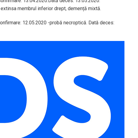
confirmare: 13.04.2020.Dată deces: 13.05.2020.
a extinsa membrul inferior drept, demență mixtă.
 confirmare: 12.05.2020 -probă necroptică. Dată deces: