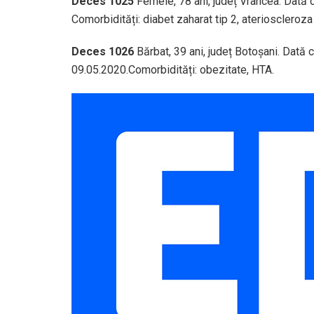
Deces 1025
Femeie, 78 ani, județ Vrancea. Dată 
Comorbidități: diabet zaharat tip 2, aterioscleroz
Deces 1026
Bărbat, 39 ani, județ Botoșani. Dată
09.05.2020.Comorbidități: obezitate, HTA.