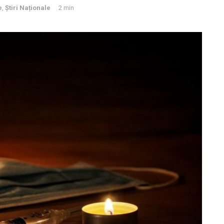
e
,
Știri Naționale
2 min