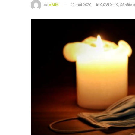
de
eMM
13 mai 2020
in
COVID-19
,
Sănătat