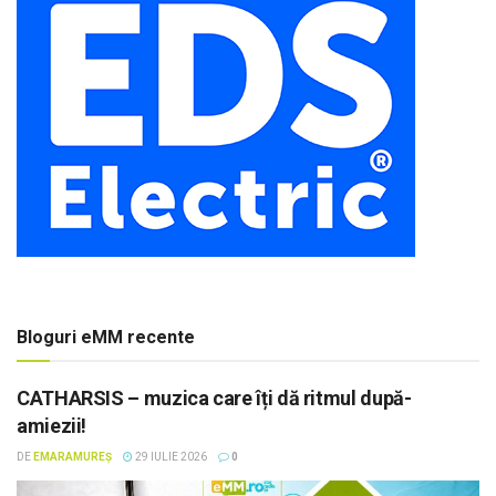
Bloguri eMM recente
CATHARSIS – muzica care îți dă ritmul după-
amiezii!
DE
EMARAMUREȘ
29 IULIE 2026
0