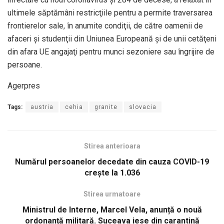
ultimele săptămâni restricţiile pentru a permite traversarea
frontierelor sale, în anumite condiţii, de către oamenii de
afaceri şi studenţii din Uniunea Europeană şi de unii cetăţeni
din afara UE angajaţi pentru munci sezoniere sau îngrijire de
persoane.
Agerpres
Tags:
austria
cehia
granite
slovacia
Stirea anterioara
Numărul persoanelor decedate din cauza COVID-19
crește la 1.036
Stirea urmatoare
Ministrul de Interne, Marcel Vela, anunță o nouă
ordonanță militară. Suceava iese din carantină