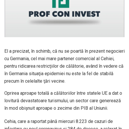
El a precizat, în schimb, că nu se poartă în prezent negocieri
cu Germania, cel mai mare partener comercial al Cehiei,
pentru ridicarea restricţiilor de călătorie, având în vedere că
în Germania situaţia epidemiei nu este la fel de stabilă
precum în celelalte ţări vecine.
Oprirea aproape totală a călătoriilor între statele UE a dat o
lovitură devastatoare turismului, un sector care generează
în mod obişnuit aproape o zecime din PIB al Uniunii.
Cehia, care a raportat până miercuri 8.223 de cazuri de
infectare cu noul coronavirus şi 284 de decese, a relaxat în