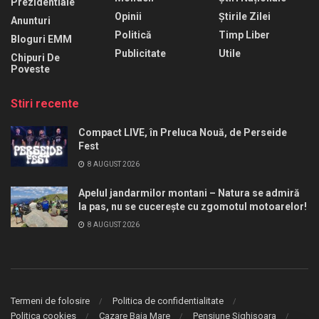
Prezidentiale
Opinii
Știrile Zilei
Anunturi
Politică
Timp Liber
Bloguri EMM
Publicitate
Utile
Chipuri De
Poveste
Stiri recente
Compact LIVE, în Preluca Nouă, de Perseide
Fest
8 AUGUST 2026
Apelul jandarmilor montani – Natura se admiră
la pas, nu se cucerește cu zgomotul motoarelor!
8 AUGUST 2026
Termeni de folosire
Politica de confidentialitate
Politica cookies
Cazare Baia Mare
Pensiune Sighișoara