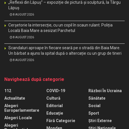
„Reflexii din Lăpuș” – expoziție de pictură și sculptură, la Târgu
Lăpuș
8 AUGUST 2026
Cerșetorie la intersecție, cu un copil în scaun rulant. Poliția
Locală Baia Mare a sesizat Parchetul
8 AUGUST 2026
Scandaluri aproape în fiecare seară pe o stradă din Baia Mare.
Un bărbat a ajuns la spital după o altercație cu un grup de tineri
8 AUGUST 2026
Navighează după categorie
112
COVID-19
Război În Ucraina
Actualitate
Cultură
Sănătate
Alegeri
Editorial
Social
Europarlamentare
Educaţie
Sport
Alegeri Locale
Fără Categorie
Știri Externe
Alegeri
Monden
Știri Naționale