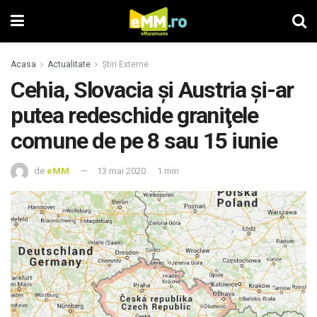
Acasa
Actualitate
Știri Externe
Cehia, Slovacia şi Austria şi-ar
putea redeschide graniţele
comune de pe 8 sau 15 iunie
de
eMM
13 mai 2020
1 min