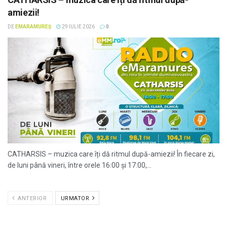
amiezii!
DE
EMARAMUREȘ
29 IULIE 2026
0
CATHARSIS – muzica care îți dă ritmul după-amiezii! În fiecare zi,
de luni până vineri, între orele 16:00 și 17:00,...
ANTERIOR
URMATOR