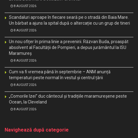
8 AUGUST 2026
Scandaluri aproape în fiecare seară pe o stradă din Baia Mare.
Un bărbat a ajuns la spital după o altercație cu un grup de tineri
8 AUGUST 2026
Un nou ofițer în prima linie a prevenirii. Răzvan Buda, proaspăt
absolvent al Facultății de Pompieri, a depus jurământul la ISU
Maramureș
8 AUGUST 2026
Cum va fi vremea până în septembrie – ANM anunță
temperaturi peste normal în vestul și centrul țării
8 AUGUST 2026
„Comorile Izei” duc cântecul și tradițiile maramureșene peste
Ocean, la Cleveland
8 AUGUST 2026
Navighează după categorie