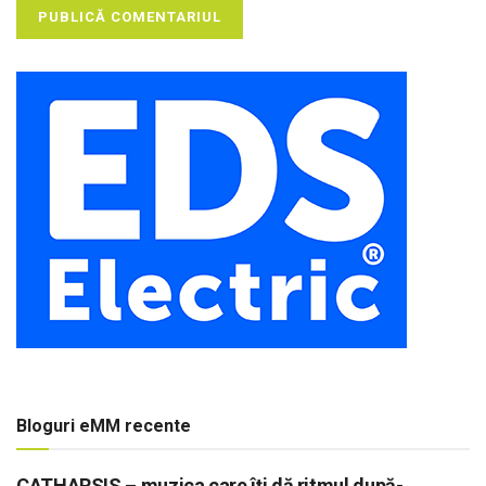
Bloguri eMM recente
CATHARSIS – muzica care îți dă ritmul după-