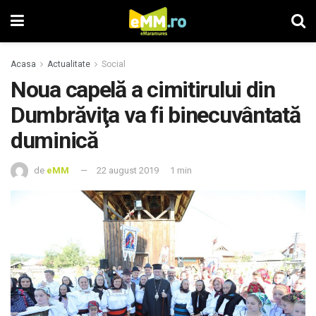
Acasa
Actualitate
Social
Noua capelă a cimitirului din
Dumbrăviţa va fi binecuvântată
duminică
de
eMM
22 august 2019
1 min