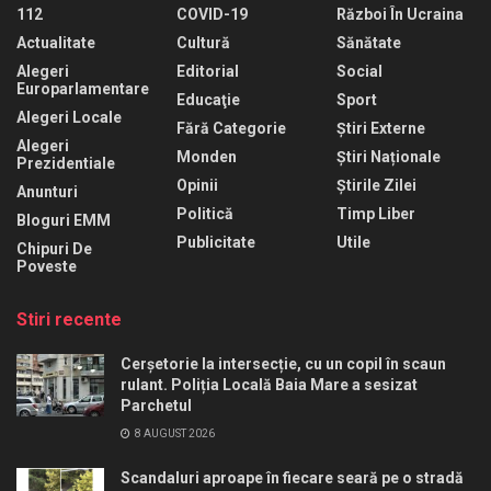
112
COVID-19
Război În Ucraina
Actualitate
Cultură
Sănătate
Alegeri
Editorial
Social
Europarlamentare
Educaţie
Sport
Alegeri Locale
Fără Categorie
Știri Externe
Alegeri
Monden
Știri Naționale
Prezidentiale
Opinii
Știrile Zilei
Anunturi
Politică
Timp Liber
Bloguri EMM
Publicitate
Utile
Chipuri De
Poveste
Stiri recente
Cerșetorie la intersecție, cu un copil în scaun
rulant. Poliția Locală Baia Mare a sesizat
Parchetul
8 AUGUST 2026
Scandaluri aproape în fiecare seară pe o stradă