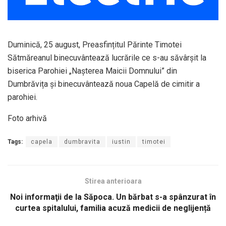
Duminică, 25 august, Preasfințitul Părinte Timotei
Sătmăreanul binecuvântează lucrările ce s-au săvârșit la
biserica Parohiei „Nașterea Maicii Domnului” din
Dumbrăvița și binecuvântează noua Capelă de cimitir a
parohiei.
Foto arhivă
Tags:
capela
dumbravita
iustin
timotei
Stirea anterioara
Noi informaţii de la Săpoca. Un bărbat s-a spânzurat în
curtea spitalului, familia acuză medicii de neglijență