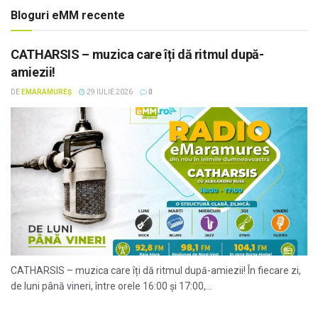
Bloguri eMM recente
CATHARSIS – muzica care îți dă ritmul după-
amiezii!
DE
EMARAMUREȘ
29 IULIE 2026
0
CATHARSIS – muzica care îți dă ritmul după-amiezii! În fiecare zi,
de luni până vineri, între orele 16:00 și 17:00,...