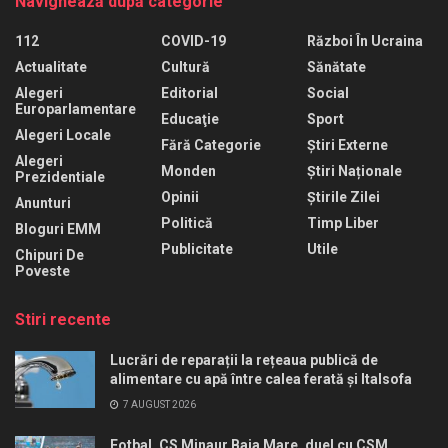
Navighează după categorie
112
COVID-19
Război În Ucraina
Actualitate
Cultură
Sănătate
Alegeri
Editorial
Social
Europarlamentare
Educaţie
Sport
Alegeri Locale
Fără Categorie
Știri Externe
Alegeri
Monden
Știri Naționale
Prezidentiale
Opinii
Știrile Zilei
Anunturi
Politică
Timp Liber
Bloguri EMM
Publicitate
Utile
Chipuri De
Poveste
Stiri recente
Lucrări de reparații la rețeaua publică de
alimentare cu apă între calea ferată și Italsofa
7 AUGUST 2026
Fotbal. CS Minaur Baia Mare, duel cu CSM