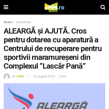
Acasa
Actualitate
ALEARGĂ şi AJUTĂ. Cros
pentru dotarea cu aparatură a
Centrului de recuperare pentru
sportivii maramureșeni din
Complexul ”Lascăr Pană”
de
eMM
22 august 2019
2 min