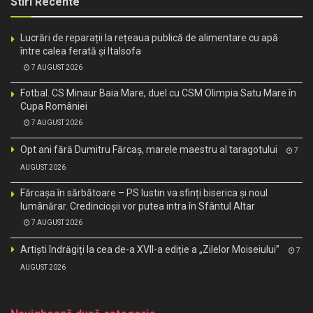
Stiri Recente
Lucrări de reparații la rețeaua publică de alimentare cu apă
între calea ferată și Italsofa
7 AUGUST 2026
Fotbal. CS Minaur Baia Mare, duel cu CSM Olimpia Satu Mare în
Cupa României
7 AUGUST 2026
Opt ani fără Dumitru Fărcaș, marele maestru al taragotului
7
AUGUST 2026
Fărcașa în sărbătoare – PS Iustin va sfinți biserica și noul
lumânărar. Credincioșii vor putea intra în Sfântul Altar
7 AUGUST 2026
Artiști îndrăgiți la cea de-a XVII-a ediție a „Zilelor Moiseiului”
7
AUGUST 2026