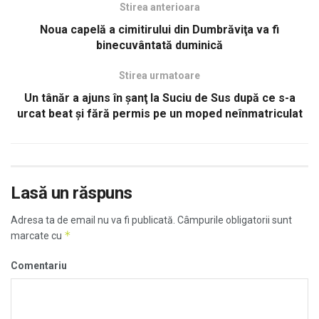
Stirea anterioara
Noua capelă a cimitirului din Dumbrăviţa va fi
binecuvântată duminică
Stirea urmatoare
Un tânăr a ajuns în şanţ la Suciu de Sus după ce s-a
urcat beat şi fără permis pe un moped neînmatriculat
Lasă un răspuns
Adresa ta de email nu va fi publicată.
Câmpurile obligatorii sunt
*
marcate cu
Comentariu