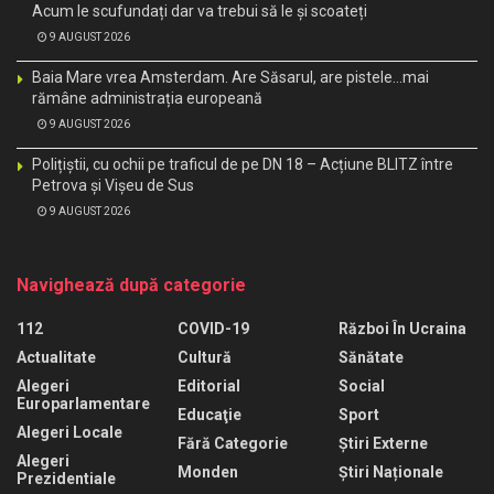
Acum le scufundați dar va trebui să le și scoateți
9 AUGUST 2026
Baia Mare vrea Amsterdam. Are Săsarul, are pistele…mai
rămâne administrația europeană
9 AUGUST 2026
Polițiștii, cu ochii pe traficul de pe DN 18 – Acțiune BLITZ între
Petrova și Vișeu de Sus
9 AUGUST 2026
Navighează după categorie
112
COVID-19
Război În Ucraina
Actualitate
Cultură
Sănătate
Alegeri
Editorial
Social
Europarlamentare
Educaţie
Sport
Alegeri Locale
Fără Categorie
Știri Externe
Alegeri
Monden
Știri Naționale
Prezidentiale