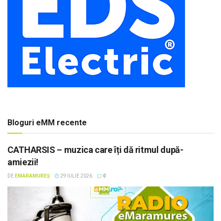
Bloguri eMM recente
CATHARSIS – muzica care îți dă ritmul după-
amiezii!
DE
EMARAMUREȘ
29 IULIE 2026
0