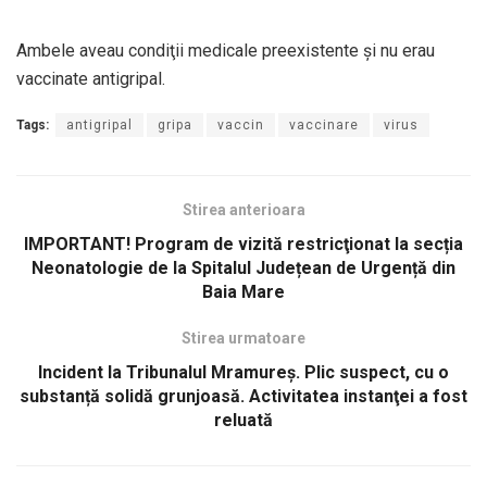
Ambele aveau condiţii medicale preexistente şi nu erau
vaccinate antigripal.
Tags:
antigripal
gripa
vaccin
vaccinare
virus
Stirea anterioara
IMPORTANT! Program de vizită restricţionat la secția
Neonatologie de la Spitalul Județean de Urgență din
Baia Mare
Stirea urmatoare
Incident la Tribunalul Mramureş. Plic suspect, cu o
substanță solidă grunjoasă. Activitatea instanţei a fost
reluată