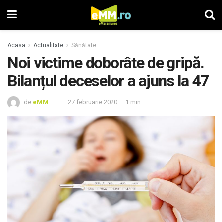
Acasa
Actualitate
Sănătate
Noi victime doborâte de gripă.
Bilanțul deceselor a ajuns la 47
de
eMM
27 februarie 2020
1 min