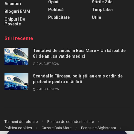
Opinii
Știrile Zilei
Anunturi
Politică
Timp Liber
Bloguri EMM
Publicitate
Utile
Chipuri De
Poveste
Stiri recente
Tentativă de suicid în Baia Mare – Un bărbat de
81 de ani, salvat de medici
9 AUGUST 2026
Scandal la Fărcașa, polițiștii au emis ordin de
protecție pentru o tânără
9 AUGUST 2026
Termeni de folosire
Politica de confidentialitate
Politica cookies
Cazare Baia Mare
Pensiune Sighișoara