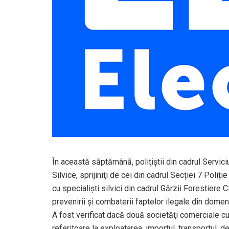
În această săptămână, poliţiştii din cadrul Servic
Silvice, sprijiniţi de cei din cadrul Secției 7 Poli
cu specialişti silvici din cadrul Gărzii Forestiere C
prevenirii şi combaterii faptelor ilegale din domeni
A fost verificat dacă două societăţi comerciale c
referitoare la exploatarea, importul, transportul,