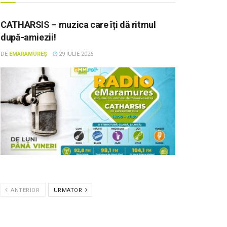
CATHARSIS – muzica care îți dă ritmul
după-amiezii!
DE
EMARAMUREȘ
29 IULIE 2026
ANTERIOR
URMATOR