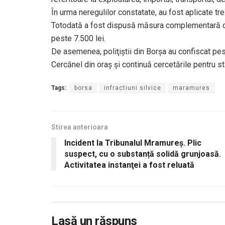
În urma neregulilor constatate, au fost aplicate tre
Totodată a fost dispusă măsura complementară de
peste 7.500 lei.
De asemenea, poliţiştii din Borşa au confiscat p
Cercănel din oraş şi continuă cercetările pentru st
Tags:
borsa
infractiuni silvice
maramures
Stirea anterioara
Incident la Tribunalul Mramureş. Plic
suspect, cu o substanță solidă grunjoasă.
Activitatea instanţei a fost reluată
Lasă un răspuns