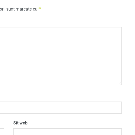
*
orii sunt marcate cu
Sit web