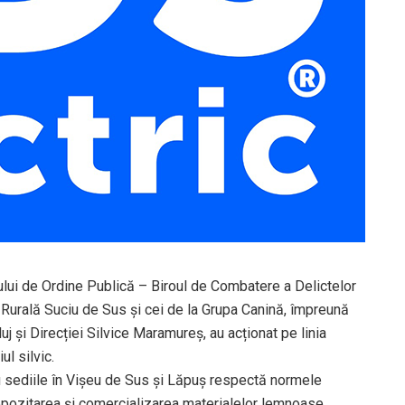
iului de Ordine Publică – Biroul de Combatere a Delictelor
ție Rurală Suciu de Sus și cei de la Grupa Canină, împreună
luj și Direcției Silvice Maramureș, au acționat pe linia
ul silvic.
u sediile în Vişeu de Sus şi Lăpuş respectă normele
 depozitarea și comercializarea materialelor lemnoase.