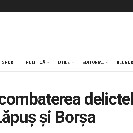
SPORT
POLITICĂ
UTILE
EDITORIAL
BLOGUR
combaterea delictelo
Lăpuş şi Borşa