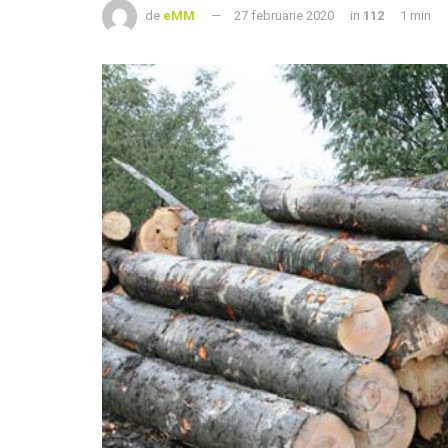
de
eMM
27 februarie 2020
in
112
1 min