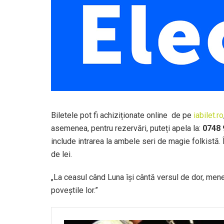
Biletele pot fi achiziționate online de pe
iabilet.ro
asemenea, pentru rezervări, puteți apela la:
0748 
include intrarea la ambele seri de magie folkistă. Î
de lei.
„La ceasul când Luna îşi cântă versul de dor, mene
poveștile lor.”