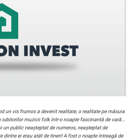
d un vis frumos a devenit realitate, o realitate pe măsura
a iubitorilor muzicii folk într-o noapte fascinantă de vară…
 şi un public neaşteptat de numeros, neașteptat de
 dintre ei erau atât de tineri! A fost o noapte întreagă de