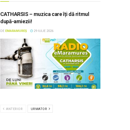
CATHARSIS – muzica care îți dă ritmul
după-amiezii!
DE
EMARAMUREȘ
29 IULIE 2026
ANTERIOR
URMATOR