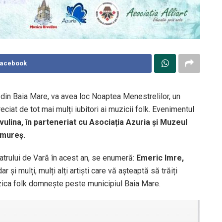
Facebook
ă din Baia Mare, va avea loc Noaptea Menestrelilor, un
ciat de tot mai mulți iubitori ai muzicii folk. Evenimentul
vulina, în parteneriat cu Asociația Azuria și Muzeul
amureș.
eatrului de Vară în acest an, se enumeră:
Emeric Imre,
 dar și mulți, mulți alți artiști care vă așteaptă să trăiți
zica folk domnește peste municipiul Baia Mare.