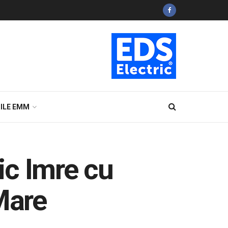
ILE EMM
ic Imre cu
Mare