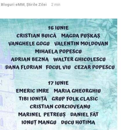
,
Bloguri eMM
,
Știrile Zilei
2 min