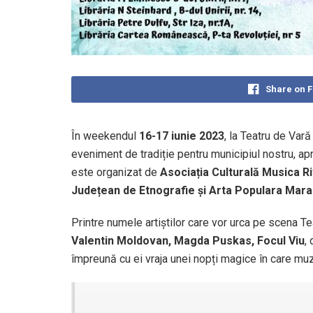
Share on 
În weekendul
16-17 iunie 2023
, la Teatru de Var
eveniment de tradiție pentru municipiul nostru, apre
este organizat de
Asociația Culturală Musica Ri
Județean de Etnografie și Arta Populara Mar
Printre numele artiștilor care vor urca pe scena T
Valentin Moldovan, Magda Puskas, Focul Viu
,
împreună cu ei vraja unei nopți magice în care mu