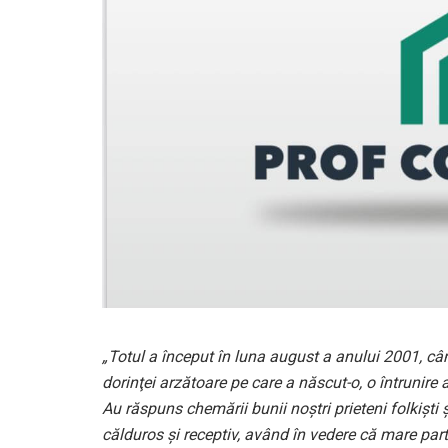
„Totul a început în luna august a anului 2001, cân
dorinţei arzătoare pe care a născut-o, o întrunire 
Au răspuns chemării bunii noştri prieteni folkişti
călduros şi receptiv, având în vedere că mare parte