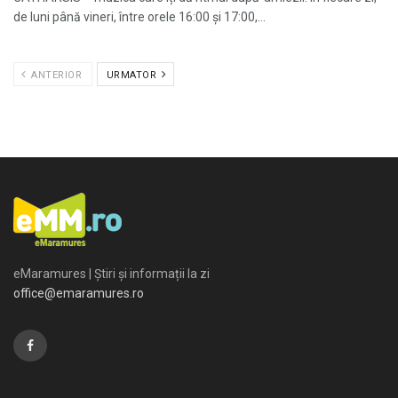
de luni până vineri, între orele 16:00 și 17:00,...
ANTERIOR
URMATOR
eMaramures | Știri și informații la zi
office@emaramures.ro