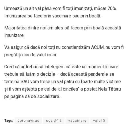
Urmează un alt val până vom fi toți imunizați, măcar 70%.
Imunizarea se face prin vaccinare sau prin boală.
Majoritatea dintre noi am ales să facem prin boală această
imunizare.
Vă asigur că dacă noi toți nu conștientizăm ACUM, nu vom fi
pregătiți nici de valul cinci.
Cred că ar trebui să înțelegem că este un moment în care
trebuie să luăm o decizie – dacă această pandemie se
termină SAU vom trece un val patru cu foarte multe victime
și îl vom aștepta pe cel de-al cincilea” a postat Nelu Tătaru
pe pagina sa de socializare.
Tags:
coronavirus
covid-19
vaccinare
valul 5