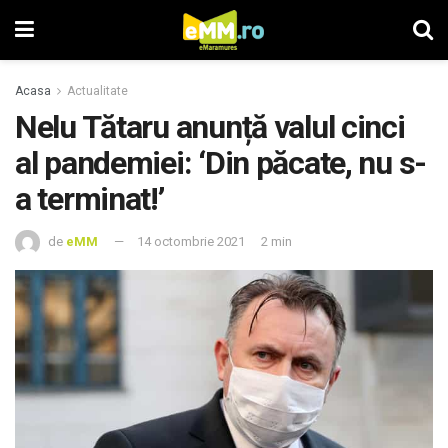
Acasa
Actualitate
Nelu Tătaru anunță valul cinci
al pandemiei: ‘Din păcate, nu s-
a terminat!’
de
eMM
14 octombrie 2021
2 min