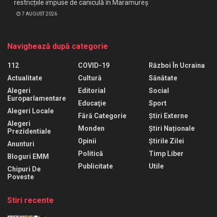
restricțiile impuse de caniculă în Maramureș
7 AUGUST 2026
Navighează după categorie
112
COVID-19
Război În Ucraina
Actualitate
Cultură
Sănătate
Alegeri
Editorial
Social
Europarlamentare
Educaţie
Sport
Alegeri Locale
Fără Categorie
Știri Externe
Alegeri
Monden
Știri Naționale
Prezidentiale
Opinii
Știrile Zilei
Anunturi
Politică
Timp Liber
Bloguri EMM
Publicitate
Utile
Chipuri De
Poveste
Stiri recente