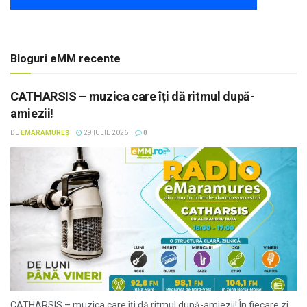
Bloguri eMM recente
CATHARSIS – muzica care îți dă ritmul după-
amiezii!
DE
EMARAMUREȘ
29 IULIE 2026
0
CATHARSIS – muzica care îți dă ritmul după-amiezii! În fiecare zi,