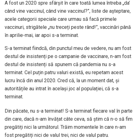
A fost un 2020 spre sfârșit în care toată lumea întreba „da’
când vine vaccinul, când vine vaccinul?”, liste de așteptare,
acele categorii speciale care urmau să facă primele
vaccinuri, strigătele „nu treceți peste rând!”, vaccinări până
în aprilie-mai, iar apoi s-a terminat.
S-a terminat fiindcă, din punctul meu de vedere, nu am fost
destul de insistenți pe o campanie de vaccinare, n-am fost
destul de insistenți să spunem că pandemia nu s-a
terminat. Cel puțin patru valuri există, eu repetam acest
lucru încă din anul 2020. Cred că, la un moment dat, și
autoritățile au intrat în același joc al populației, că s-a
terminat.
Din păcate, nu s-a terminat! S-a terminat fiecare val în parte
din care, dacă n-am învățat câte ceva, să știm că n-o să fim
pregătiți nici la următorul. Trăim momentele în care n-am
fost pregătiți nici de valul trei, nici de valul patru.