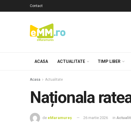
Contact
ACASA
ACTUALITATE
TIMP LIBER
Acasa
Actualitate
Naționala ratea
de
eMaramureș
26 martie 2026
in
Actuali