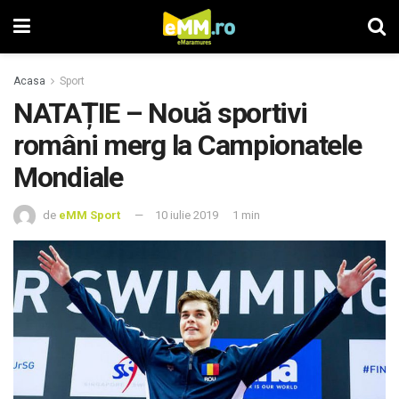
Acasa
Sport
NATAȚIE – Nouă sportivi
români merg la Campionatele
Mondiale
de
eMM Sport
10 iulie 2019
1 min