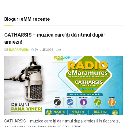
Bloguri eMM recente
CATHARSIS – muzica care îți dă ritmul după-
amiezii!
DE
EMARAMUREȘ
29 IULIE 2026
0
CATHARSIS – muzica care îți dă ritmul după-amiezii! În fiecare zi,