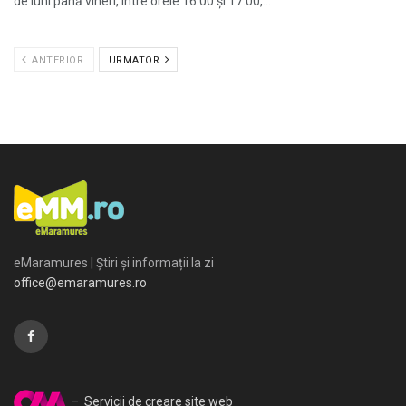
de luni până vineri, între orele 16:00 și 17:00,...
ANTERIOR
URMATOR
eMaramures | Știri și informații la zi
office@emaramures.ro
– Servicii de creare site web