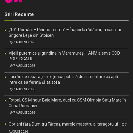
Stiri Recente
„101 Români – Reîntoarcerea” – Înapoi la rădăcini, la casa lui
Grigore Leșe din Stoiceni
7 AUGUST 2026
Vijelii puternice și grindină în Maramureș – ANM a emis COD
PORTOCALIU
7 AUGUST 2026
Lucrări de reparații la rețeaua publică de alimentare cu apă
între calea ferată și Italsofa
7 AUGUST 2026
Fotbal. CS Minaur Baia Mare, duel cu CSM Olimpia Satu Mare în
Cupa României
7 AUGUST 2026
Opt ani fără Dumitru Fărcaș, marele maestru al taragotului
7
AUGUST 2026