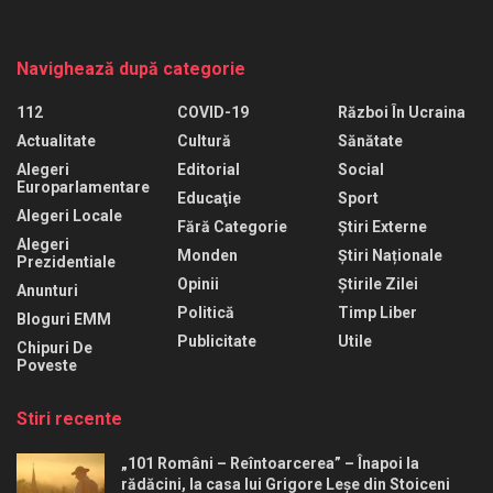
Navighează după categorie
112
COVID-19
Război În Ucraina
Actualitate
Cultură
Sănătate
Alegeri
Editorial
Social
Europarlamentare
Educaţie
Sport
Alegeri Locale
Fără Categorie
Știri Externe
Alegeri
Monden
Știri Naționale
Prezidentiale
Opinii
Știrile Zilei
Anunturi
Politică
Timp Liber
Bloguri EMM
Publicitate
Utile
Chipuri De
Poveste
Stiri recente
„101 Români – Reîntoarcerea” – Înapoi la
rădăcini, la casa lui Grigore Leșe din Stoiceni