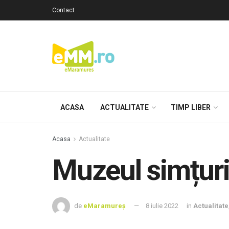
Contact
ACASA
ACTUALITATE
TIMP LIBER
Acasa
Actualitate
Muzeul simțuril
de
eMaramureș
8 iulie 2022
in
Actualitate