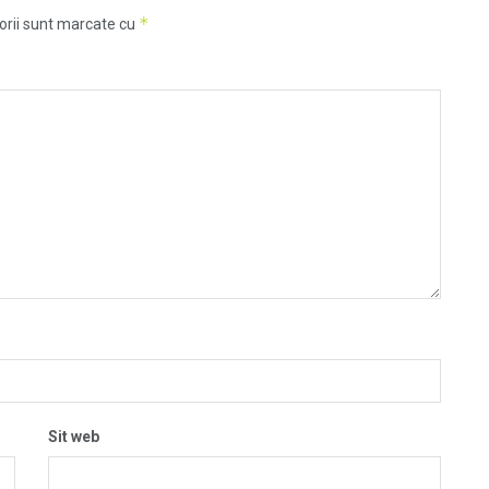
*
orii sunt marcate cu
Sit web