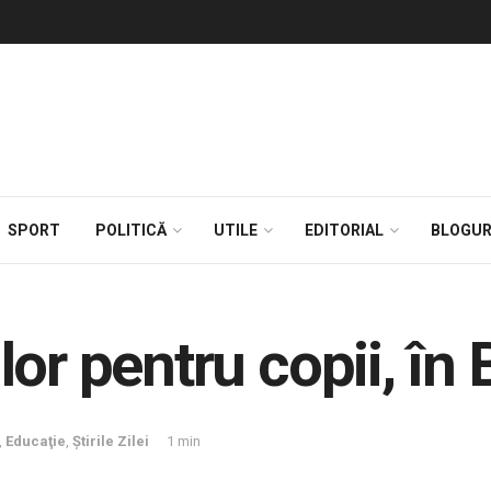
SPORT
POLITICĂ
UTILE
EDITORIAL
BLOGUR
or pentru copii, în
,
Educaţie
,
Știrile Zilei
1 min