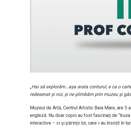
„Hai să explorăm…aşa arata conturul, e ca o carte
redesenat şi noi, şi ne plimbăm prin muzeu şi găsi
Muzeul de Artă, Centrul Artistic Baia Mare, are 3 a
engleză. Nu doar copiii au fost fascinați de “trusa
interactive – ci și părinții lor, care i-au însoțit în t