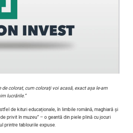
 de colorat, cum coloraţi voi acasă, exact aşa le-am
m lucrările.”
stfel de kituri educaționale, în limbile română, maghiară și
 de privit în muzeu” – o geantă din piele plină cu jocuri
urul printre tablourile expuse.