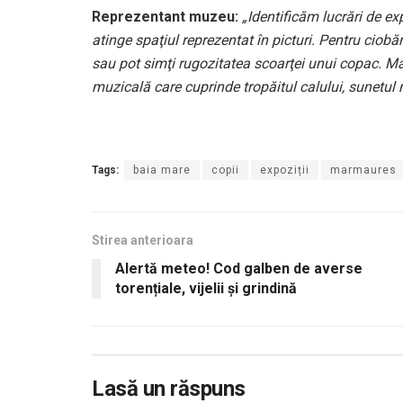
Reprezentant muzeu:
„Identificăm lucrări de ex
atinge spaţiul reprezentat în picturi. Pentru ciobă
sau pot simţi rugozitatea scoarţei unui copac. M
muzicală care cuprinde tropăitul calului, sunetul 
Tags:
baia mare
copii
expoziții
marmaures
Stirea anterioara
Alertă meteo! Cod galben de averse
torențiale, vijelii și grindină
Lasă un răspuns