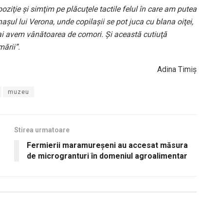
poziţie şi simţim pe plăcuţele tactile felul în care am putea
naşul lui Verona, unde copilaşii se pot juca cu blana oiţei,
ai avem vânătoarea de comori. Şi această cutiuţă
mării”.
Adina Timiș
muzeu
Stirea urmatoare
Fermierii maramureşeni au accesat măsura
de microgranturi în domeniul agroalimentar