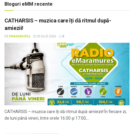
Bloguri eMM recente
CATHARSIS – muzica care îți dă ritmul după-
amiezii!
DE
EMARAMUREȘ
29 IULIE 2026
0
CATHARSIS – muzica care îți dă ritmul după-amiezii! În fiecare zi,
de luni până vineri, între orele 16:00 și 17:00,...