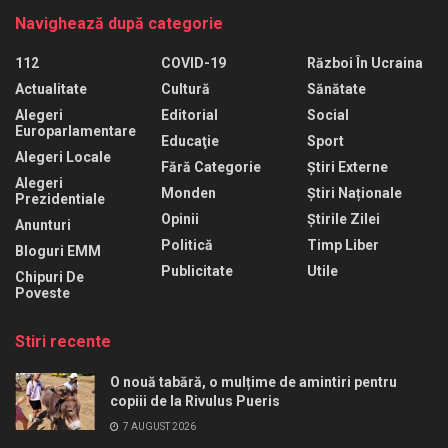
Navighează după categorie
112
COVID-19
Război În Ucraina
Actualitate
Cultură
Sănătate
Alegeri
Editorial
Social
Europarlamentare
Educaţie
Sport
Alegeri Locale
Fără Categorie
Știri Externe
Alegeri
Monden
Știri Naționale
Prezidentiale
Opinii
Știrile Zilei
Anunturi
Politică
Timp Liber
Bloguri EMM
Publicitate
Utile
Chipuri De
Poveste
Stiri recente
O nouă tabără, o mulțime de amintiri pentru
copiii de la Rivulus Pueris
7 AUGUST 2026