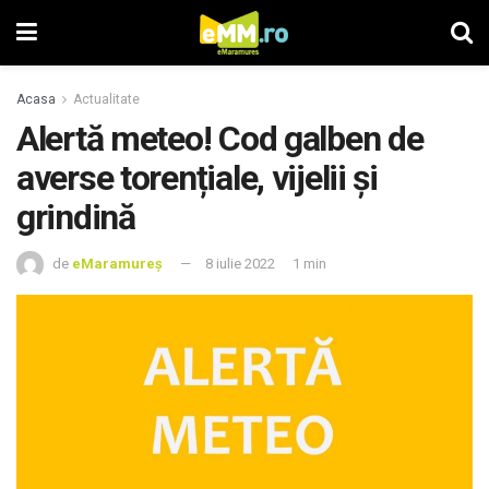
Acasa
Actualitate
Alertă meteo! Cod galben de
averse torențiale, vijelii și
grindină
de
eMaramureș
8 iulie 2022
1 min