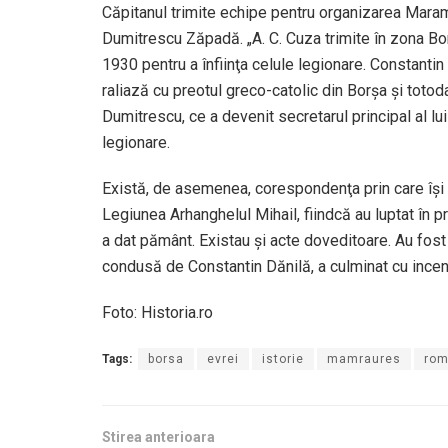
Căpitanul trimite echipe pentru organizarea Maram
Dumitrescu Zăpadă. „A. C. Cuza trimite în zona Bor
1930 pentru a înfiinţa celule legionare. Constantin D
raliază cu preotul greco-catolic din Borşa şi totod
Dumitrescu, ce a devenit secretarul principal al l
legionare.
Există, de asemenea, corespondenţa prin care îşi c
Legiunea Arhanghelul Mihail, fiindcă au luptat în pr
a dat pământ. Existau şi acte doveditoare. Au fost
condusă de Constantin Dănilă, a culminat cu incend
Foto: Historia.ro
Tags:
borsa
evrei
istorie
mamraures
rom
Stirea anterioara