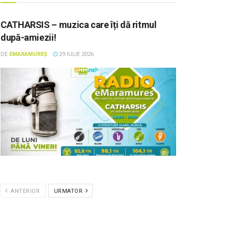
CATHARSIS – muzica care îți dă ritmul
după-amiezii!
DE
EMARAMUREȘ
29 IULIE 2026
ANTERIOR
URMATOR