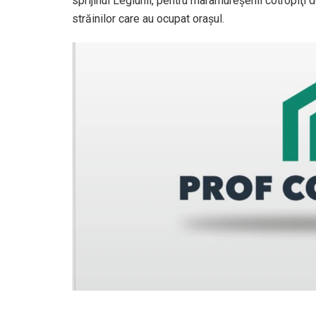
sprijinul Legiunii, pentru maramureşenii cotropiţi d
străinilor care au ocupat oraşul.