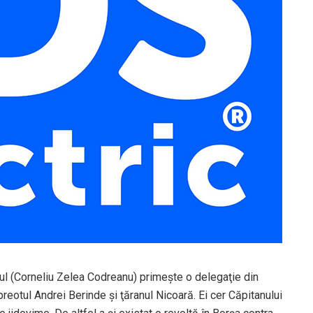
ul (Corneliu Zelea Codreanu) primeşte o delegaţie din
otul Andrei Berinde şi ţăranul Nicoară. Ei cer Căpitanului