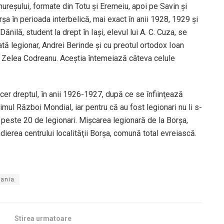
ureşului, formate din Totu şi Eremeiu, apoi pe Savin şi
şa în perioada interbelică, mai exact în anii 1928, 1929 şi
ănilă, student la drept în Iaşi, elevul lui A. C. Cuza, se
ată legionar, Andrei Berinde şi cu preotul ortodox Ioan
ui Zelea Codreanu. Aceştia întemeiază câteva celule
er dreptul, în anii 1926-1927, după ce se înfiinţează
imul Război Mondial, iar pentru că au fost legionari nu li s-
 peste 20 de legionari. Mişcarea legionară de la Borşa,
ierea centrului localităţii Borşa, comună total evreiască.
ania
Stirea urmatoare