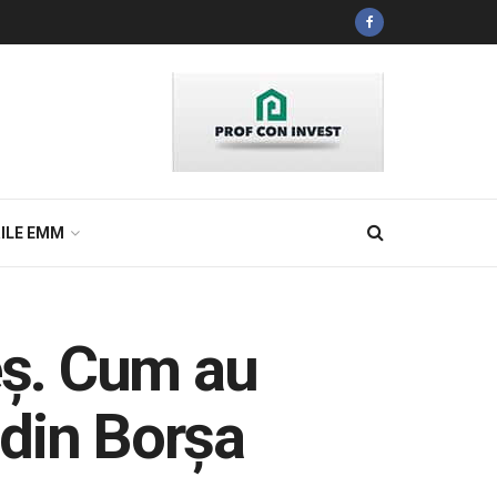
ILE EMM
eş. Cum au
 din Borşa