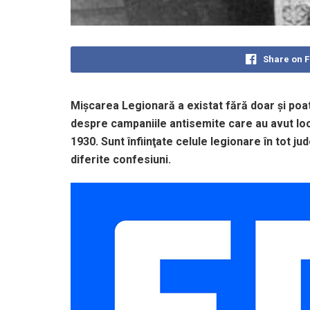
Share on 
Mişcarea Legionară a existat fără doar şi po
despre campaniile antisemite care au avut loc
1930. Sunt înfiinţate celule legionare în tot ju
diferite confesiuni.