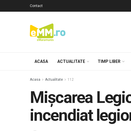
Contact
ACASA
ACTUALITATE
TIMP LIBER
Acasa
Actualitate
112
Mişcarea Legi
incendiat legio