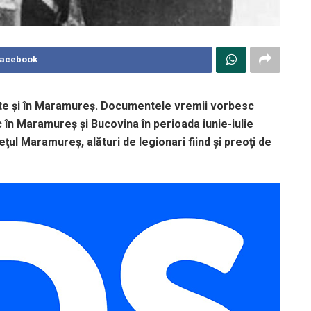
Facebook
ate şi în Maramureş. Documentele vremii vorbesc
 în Maramureş şi Bucovina în perioada iunie-iulie
deţul Maramureş, alături de legionari fiind şi preoţi de