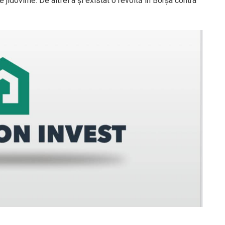
e jidovime. De altfel a şi existat o revoltă în Borşa contra