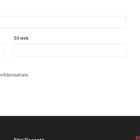
Sit web
nfidentialitate.
S