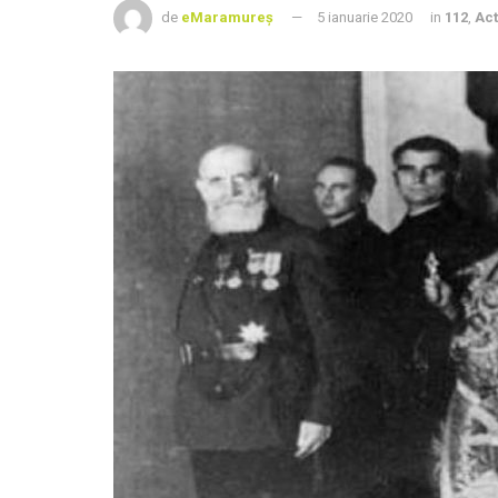
de
eMaramureș
5 ianuarie 2020
in
112
,
Act