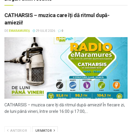
CATHARSIS – muzica care îți dă ritmul după-
amiezii!
DE
EMARAMUREȘ
29 IULIE 2026
0
CATHARSIS – muzica care îți dă ritmul după-amiezii! În fiecare zi,
de luni până vineri, între orele 16:00 și 17:00,...
ANTERIOR
URMATOR