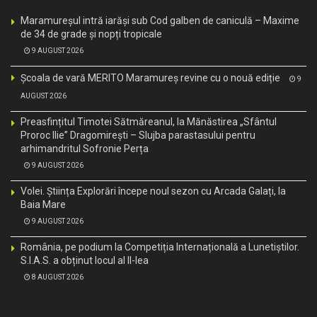
Maramureșul intră iarăși sub Cod galben de caniculă – Maxime
de 34 de grade și nopți tropicale
9 AUGUST 2026
Școala de vară MERITO Maramureș revine cu o nouă ediție
9
AUGUST 2026
Preasfințitul Timotei Sătmăreanul, la Mănăstirea „Sfântul
Proroc Ilie” Dragomirești – Slujba parastasului pentru
arhimandritul Sofronie Perța
9 AUGUST 2026
Volei. Știința Explorări începe noul sezon cu Arcada Galați, la
Baia Mare
9 AUGUST 2026
România, pe podium la Competiția Internațională a Lunetiștilor.
S.I.A.S. a obținut locul al II-lea
8 AUGUST 2026