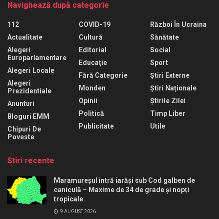
Navighează după categorie
112
COVID-19
Război În Ucraina
Actualitate
Cultură
Sănătate
Alegeri
Editorial
Social
Europarlamentare
Educaţie
Sport
Alegeri Locale
Fără Categorie
Știri Externe
Alegeri
Monden
Știri Naționale
Prezidentiale
Opinii
Știrile Zilei
Anunturi
Politică
Timp Liber
Bloguri EMM
Publicitate
Utile
Chipuri De
Poveste
Stiri recente
Maramureșul intră iarăși sub Cod galben de
caniculă – Maxime de 34 de grade și nopți
tropicale
9 AUGUST 2026