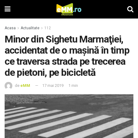
Acasa
Actualitate
112
Minor din Sighetu Marmaţiei,
accidentat de o maşină în timp
ce traversa strada pe trecerea
de pietoni, pe bicicletă
de
eMM
17 mai 2019
1 min