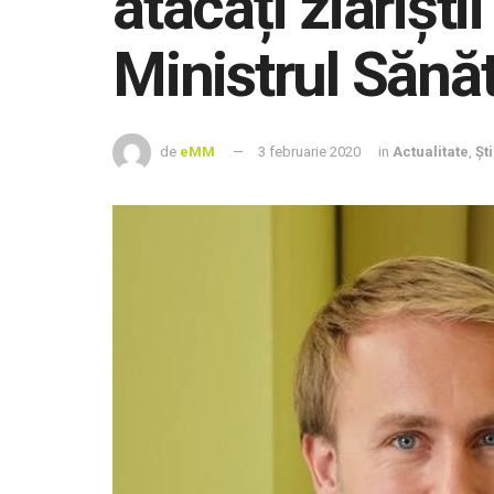
atacați ziariști
Ministrul Sănăt
de
eMM
3 februarie 2020
in
Actualitate
,
Șt