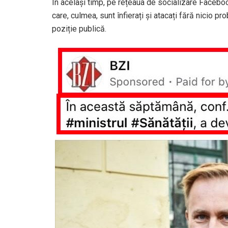
În același timp, pe rețeaua de socializare Faceboo
care, culmea, sunt înfierați și atacați fără nicio pr
poziție publică.