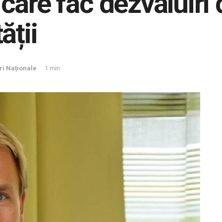
i care fac dezvăluiri
ății
iri Naționale
1 min