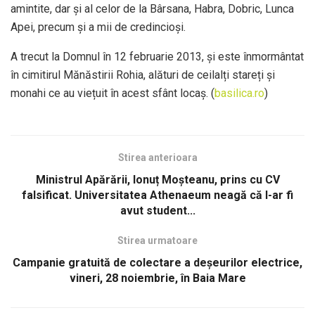
amintite, dar și al celor de la Bârsana, Habra, Dobric, Lunca
Apei, precum și a mii de credincioși.
A trecut la Domnul în 12 februarie 2013, și este înmormântat
în cimitirul Mănăstirii Rohia, alături de ceilalți stareți și
monahi ce au viețuit în acest sfânt locaș. (
basilica.ro
)
Stirea anterioara
Ministrul Apărării, Ionuț Moșteanu, prins cu CV
falsificat. Universitatea Athenaeum neagă că l-ar fi
avut student...
Stirea urmatoare
Campanie gratuită de colectare a deșeurilor electrice,
vineri, 28 noiembrie, în Baia Mare