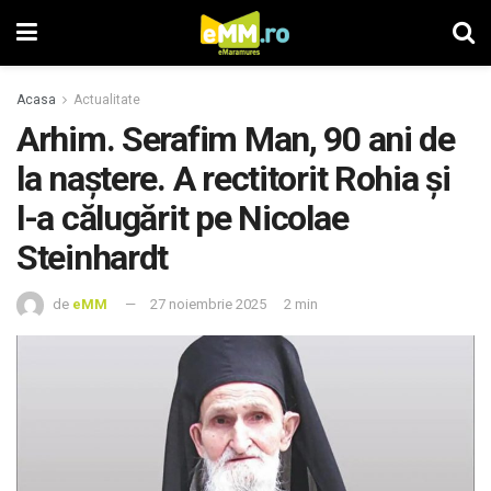
Acasa
Actualitate
Arhim. Serafim Man, 90 ani de
la naștere. A rectitorit Rohia și
l-a călugărit pe Nicolae
Steinhardt
de
eMM
27 noiembrie 2025
2 min