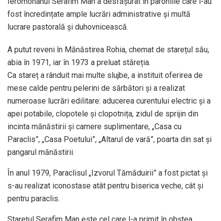
Ieromonahul Serafim Man a desfășurat în parohiile care i-au
fost încredințate ample lucrări administrative și multă
lucrare pastorală și duhovnicească.
A putut reveni în Mănăstirea Rohia, chemat de starețul său,
abia în 1971, iar în 1973 a preluat stăreția.
Ca stareț a rânduit mai multe slujbe, a instituit oferirea de
mese calde pentru pelerini de sărbători și a realizat
numeroase lucrări edilitare: aducerea curentului electric și a
apei potabile, clopotele și clopotnița, zidul de sprijin din
incinta mănăstirii și camere suplimentare, „Casa cu
Paraclis”, „Casa Poetului”, „Altarul de vară”, poarta din sat și
pangarul mănăstirii.
În anul 1979, Paraclisul „Izvorul Tămăduirii” a fost pictat și
s-au realizat iconostase atât pentru biserica veche, cât și
pentru paraclis.
Starețul Serafim Man este cel care l-a primit în obștea