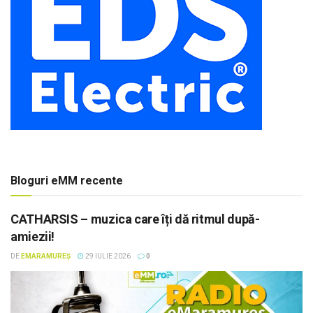
Bloguri eMM recente
CATHARSIS – muzica care îți dă ritmul după-
amiezii!
DE
EMARAMUREȘ
29 IULIE 2026
0