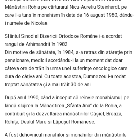
Mănăstirii Rohia pe cărturarul Nicu-Aureliu Steinhardt, pe
care l-a tuns în monahism în data de 16 august 1980, dându-
i numele de Nicolae.
Sfântul Sinod al Bisericii Ortodoxe Române i-a acordat
rangul de Arhimandrit în 1982.
Din motive de sănătate, în 1984, s-a retras din stăreție prin
pensionare, medicii acordându-i la un moment dat doar
câteva ore de trăit în urma unei suferințe oncologice care
dura de câțiva ani. Cu toate acestea, Dumnezeu i-a redat
treptat sănătatea și a mai trăit 30 de ani.
După anul 1990, când a început să reînvie monahismul, pe
lângă slujirea la Mănăstirea „Sfânta Ana” de la Rohia, a
contribuit și la dezvoltarea mănăstirilor Cășiel, Breaza,
Rohița, Dealul Mare și Lăpușul Românesc.
A fost duhovnicul monahilor și monahiilor din mănăstirile