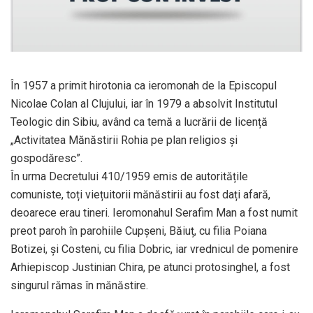
În 1957 a primit hirotonia ca ieromonah de la Episcopul
Nicolae Colan al Clujului, iar în 1979 a absolvit Institutul
Teologic din Sibiu, având ca temă a lucrării de licență
„Activitatea Mănăstirii Rohia pe plan religios și
gospodăresc”.
În urma Decretului 410/1959 emis de autoritățile
comuniste, toți viețuitorii mănăstirii au fost dați afară,
deoarece erau tineri. Ieromonahul Serafim Man a fost numit
preot paroh în parohiile Cupșeni, Băiuț, cu filia Poiana
Botizei, și Costeni, cu filia Dobric, iar vrednicul de pomenire
Arhiepiscop Justinian Chira, pe atunci protosinghel, a fost
singurul rămas în mănăstire.