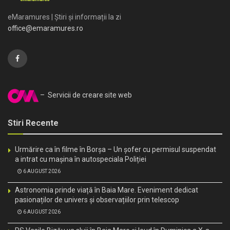
eMaramures | Știri și informații la zi
office@emaramures.ro
– Servicii de creare site web
Stiri Recente
Urmărire ca în filme în Borșa – Un șofer cu permisul suspendat
a intrat cu mașina în autospeciala Poliției
6 AUGUST 2026
Astronomia prinde viață în Baia Mare. Eveniment dedicat
pasionaților de univers și observațiilor prin telescop
6 AUGUST 2026