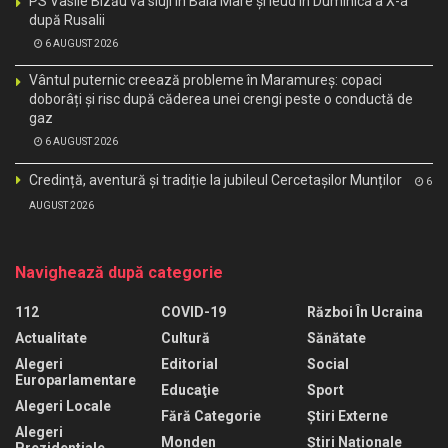
PS Vasile Bizău va sluji în Baia Mare și Ieud în Duminica a X-a
după Rusalii
6 AUGUST 2026
Vântul puternic creează probleme în Maramureș: copaci
doborâți și risc după căderea unei crengi peste o conductă de
gaz
6 AUGUST 2026
Credință, aventură și tradiție la jubileul Cercetașilor Munților
6
AUGUST 2026
Navighează după categorie
112
COVID-19
Război În Ucraina
Actualitate
Cultură
Sănătate
Alegeri
Editorial
Social
Europarlamentare
Educaţie
Sport
Alegeri Locale
Fără Categorie
Știri Externe
Alegeri
Monden
Știri Naționale
Prezidentiale