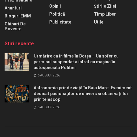
Opinii
Știrile Zilei
Anunturi
Politică
Timp Liber
Bloguri EMM
Publicitate
Utile
Chipuri De
Poveste
Stiri recente
Urmărire ca în filme în Borșa – Un șofer cu
permisul suspendat a intrat cu mașina în
autospeciala Poliției
6 AUGUST 2026
Astronomia prinde viață în Baia Mare. Eveniment
dedicat pasionaților de univers și observațiilor
prin telescop
6 AUGUST 2026