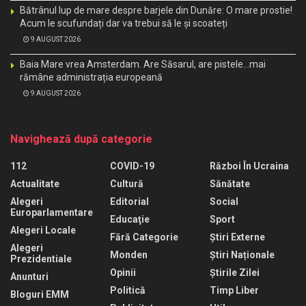
Bătrânul lup de mare despre barjele din Dunăre: O mare prostie!
Acum le scufundați dar va trebui să le și scoateți
9 AUGUST 2026
Baia Mare vrea Amsterdam. Are Săsarul, are pistele…mai
rămâne administrația europeană
9 AUGUST 2026
Navighează după categorie
112
COVID-19
Război În Ucraina
Actualitate
Cultură
Sănătate
Alegeri
Editorial
Social
Europarlamentare
Educaţie
Sport
Alegeri Locale
Fără Categorie
Știri Externe
Alegeri
Monden
Știri Naționale
Prezidentiale
Opinii
Știrile Zilei
Anunturi
Politică
Timp Liber
Bloguri EMM