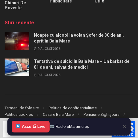
Publicitate
Utile
Chipuri De
Poveste
Stiri recente
Noapte cu alcool la volan Șofer de 30 de ani,
oprit în Baia Mare
9 AUGUST 2026
Tentativă de suicid în Baia Mare – Un bărbat de
81 de ani, salvat de medici
9 AUGUST 2026
Termeni de folosire
Politica de confidentialitate
Politica cookies
Cazare Baia Mare
Pensiune Sighișoara
✕
Ascultă Live
Radio eMaramureș
© 2020 eMaramures. Toate drepturile rezervate.