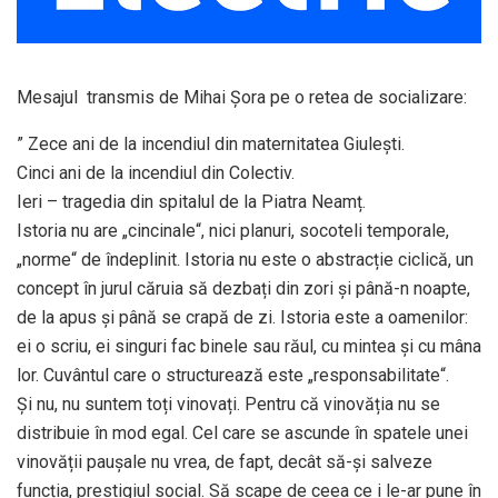
Mesajul transmis de Mihai Șora pe o retea de socializare:
” Zece ani de la incendiul din maternitatea Giulești.
Cinci ani de la incendiul din Colectiv.
Ieri – tragedia din spitalul de la Piatra Neamț.
Istoria nu are „cincinale“, nici planuri, socoteli temporale,
„norme“ de îndeplinit. Istoria nu este o abstracție ciclică, un
concept în jurul căruia să dezbați din zori și până-n noapte,
de la apus și până se crapă de zi. Istoria este a oamenilor:
ei o scriu, ei singuri fac binele sau răul, cu mintea și cu mâna
lor. Cuvântul care o structurează este „responsabilitate“.
Și nu, nu suntem toți vinovați. Pentru că vinovăția nu se
distribuie în mod egal. Cel care se ascunde în spatele unei
vinovății paușale nu vrea, de fapt, decât să-și salveze
funcția, prestigiul social. Să scape de ceea ce i le-ar pune în