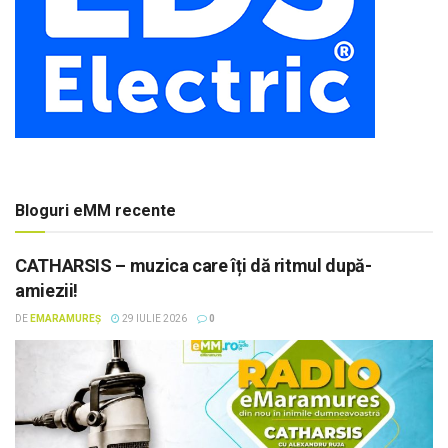
Bloguri eMM recente
CATHARSIS – muzica care îți dă ritmul după-
amiezii!
DE
EMARAMUREȘ
29 IULIE 2026
0