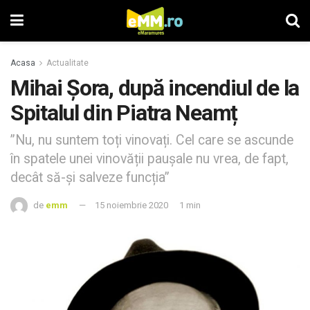
Acasa
Actualitate
Mihai Șora, după incendiul de la
Spitalul din Piatra Neamț
”Nu, nu suntem toți vinovați. Cel care se ascunde
în spatele unei vinovății paușale nu vrea, de fapt,
decât să-și salveze funcția”
de
emm
15 noiembrie 2020
1 min