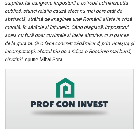
surprind, iar cangrena imposturii a cotropit administrația
publică, atunci relația cauză-efect nu mai pare atât de
abstractă, străină de imaginea unei Românii aflate în criză
morală, în sărăcie și întuneric. Când plagiază, impostorul
acela nu fură doar cuvintele și ideile altcuiva, ci și pâinea
de la gura ta. Și o face concret: zădărnicind, prin vicleșug și
incompetență, efortul tău de a ridica o Românie mai bună,
cinstită”
, spune Mihai Șora.