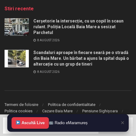
Stiri recente
Cerșetorie la intersecție, cu un copil în scaun
rulant. Poliția Locală Baia Mare a sesizat
Parchetul
8 AUGUST 2026
Scandaluri aproape în fiecare seară pe o stradă
din Baia Mare. Un bărbat a ajuns la spital după o
altercație cu un grup de tineri
8 AUGUST 2026
Termeni de folosire
Politica de confidentialitate
Politica cookies
Cazare Baia Mare
Pensiune Sighișoara
✕
© 2020 eMaramures. Toate drepturile rezervate.
Ascultă Live
Radio eMaramureș