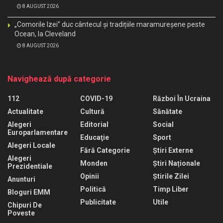
8 AUGUST 2026
„Comorile Izei” duc cântecul și tradițiile maramureșene peste
Ocean, la Cleveland
8 AUGUST 2026
Navighează după categorie
112
COVID-19
Război În Ucraina
Actualitate
Cultură
Sănătate
Alegeri
Editorial
Social
Europarlamentare
Educaţie
Sport
Alegeri Locale
Fără Categorie
Știri Externe
Alegeri
Monden
Știri Naționale
Prezidentiale
Opinii
Știrile Zilei
Anunturi
Politică
Timp Liber
Bloguri EMM
Publicitate
Utile
Chipuri De
Poveste