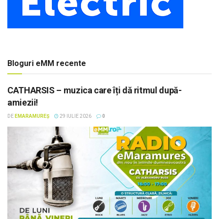
Bloguri eMM recente
CATHARSIS – muzica care îți dă ritmul după-
amiezii!
DE
EMARAMUREȘ
29 IULIE 2026
0