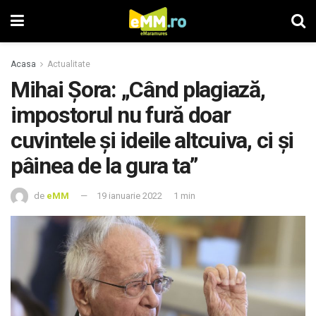
Acasa
Actualitate
Mihai Șora: „Când plagiază,
impostorul nu fură doar
cuvintele și ideile altcuiva, ci și
pâinea de la gura ta”
de
eMM
19 ianuarie 2022
1 min