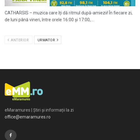
CATHARSIS – muzica care îți dă ritmul după-amiezii! În fiecare zi,
de luni până vineri, între orele 16:00 și 17:00,...
ANTERIOR
URMATOR
eMaramures | Știri și informații la zi
office@emaramures.ro