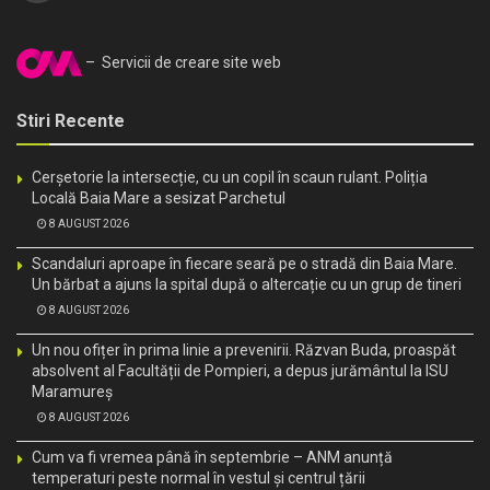
– Servicii de creare site web
Stiri Recente
Cerșetorie la intersecție, cu un copil în scaun rulant. Poliția
Locală Baia Mare a sesizat Parchetul
8 AUGUST 2026
Scandaluri aproape în fiecare seară pe o stradă din Baia Mare.
Un bărbat a ajuns la spital după o altercație cu un grup de tineri
8 AUGUST 2026
Un nou ofițer în prima linie a prevenirii. Răzvan Buda, proaspăt
absolvent al Facultății de Pompieri, a depus jurământul la ISU
Maramureș
8 AUGUST 2026
Cum va fi vremea până în septembrie – ANM anunță
temperaturi peste normal în vestul și centrul țării