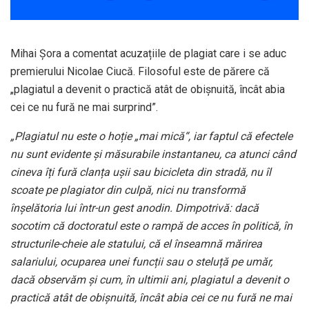
Mihai Șora a comentat acuzațiile de plagiat care i se aduc
premierului Nicolae Ciucă. Filosoful este de părere că
„plagiatul a devenit o practică atât de obișnuită, încât abia
cei ce nu fură ne mai surprind”.
„Plagiatul nu este o hoție „mai mică“, iar faptul că efectele
nu sunt evidente și măsurabile instantaneu, ca atunci când
cineva îți fură clanța ușii sau bicicleta din stradă, nu îl
scoate pe plagiator din culpă, nici nu transformă
înșelătoria lui într-un gest anodin. Dimpotrivă: dacă
socotim că doctoratul este o rampă de acces în politică, în
structurile-cheie ale statului, că el înseamnă mărirea
salariului, ocuparea unei funcții sau o steluță pe umăr,
dacă observăm și cum, în ultimii ani, plagiatul a devenit o
practică atât de obișnuită, încât abia cei ce nu fură ne mai