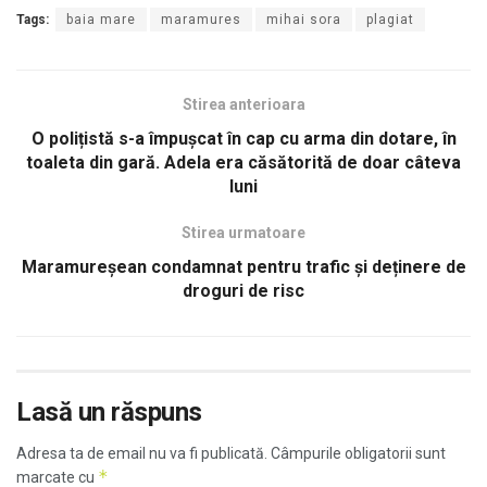
Tags:
baia mare
maramures
mihai sora
plagiat
Stirea anterioara
O polițistă s-a împușcat în cap cu arma din dotare, în
toaleta din gară. Adela era căsătorită de doar câteva
luni
Stirea urmatoare
Maramureşean condamnat pentru trafic și deținere de
droguri de risc
Lasă un răspuns
Adresa ta de email nu va fi publicată.
Câmpurile obligatorii sunt
*
marcate cu