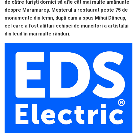
de către turişti dornici să afle cât mai multe amănunte
despre Maramureş. Meşterul a restaurat peste 75 de
monumente din lemn, după cum a spus Mihai Dăncuş,
cel care a fost alături echipei de muncitori a artistului
din Ieud în mai multe rânduri.