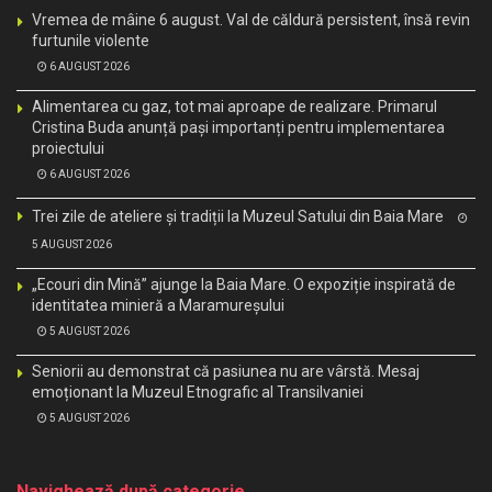
Vremea de mâine 6 august. Val de căldură persistent, însă revin
furtunile violente
6 AUGUST 2026
Alimentarea cu gaz, tot mai aproape de realizare. Primarul
Cristina Buda anunță pași importanți pentru implementarea
proiectului
6 AUGUST 2026
Trei zile de ateliere și tradiții la Muzeul Satului din Baia Mare
5 AUGUST 2026
„Ecouri din Mină” ajunge la Baia Mare. O expoziție inspirată de
identitatea minieră a Maramureșului
5 AUGUST 2026
Seniorii au demonstrat că pasiunea nu are vârstă. Mesaj
emoționant la Muzeul Etnografic al Transilvaniei
5 AUGUST 2026
Navighează după categorie