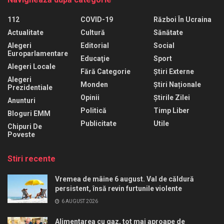
112
COVID-19
Război În Ucraina
Actualitate
Cultură
Sănătate
Alegeri
Editorial
Social
Europarlamentare
Educaţie
Sport
Alegeri Locale
Fără Categorie
Știri Externe
Alegeri
Monden
Știri Naționale
Prezidentiale
Opinii
Știrile Zilei
Anunturi
Politică
Timp Liber
Bloguri EMM
Publicitate
Utile
Chipuri De
Poveste
Stiri recente
Vremea de mâine 6 august. Val de căldură
persistent, însă revin furtunile violente
6 AUGUST 2026
Alimentarea cu gaz, tot mai aproape de