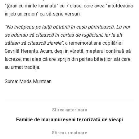
”ţăran cu minte luminată” cu 7 clase, care avea ”întotdeauna
în jeb un creion” ca să scrie versuri.
”Nu încăpeau pe laiţă bătrânii în casa părintească. La noi
se adunau să citească în cartea de rugăciuni, iar la alt
sătean să citească ziarele”,
a rememorat anii copilăriei
Gavrilă Herenta. Acum, deşi în vârstă, meşterul continuă să
lucreze, mai ales că are sprijin din partea băieţilor săi care
au urmat tradiţia.
Sursa: Meda Muntean
Stirea anterioara
Familie de maramureşeni terorizată de viespi
Stirea urmatoare