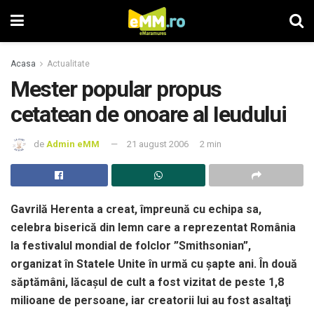
Acasa
Actualitate
Mester popular propus
cetatean de onoare al Ieudului
de
Admin eMM
21 august 2006
2 min
Gavrilă Herenta a creat, împreună cu echipa sa,
celebra biserică din lemn care a reprezentat România
la festivalul mondial de folclor ”Smithsonian”,
organizat în Statele Unite în urmă cu şapte ani. În două
săptămâni, lăcaşul de cult a fost vizitat de peste 1,8
milioane de persoane, iar creatorii lui au fost asaltaţi