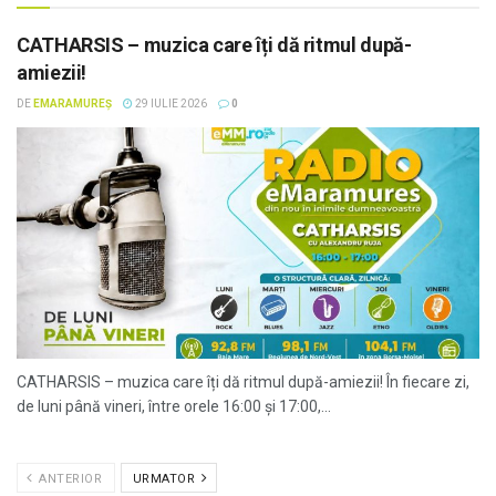
CATHARSIS – muzica care îți dă ritmul după-
amiezii!
DE
EMARAMUREȘ
29 IULIE 2026
0
CATHARSIS – muzica care îți dă ritmul după-amiezii! În fiecare zi,
de luni până vineri, între orele 16:00 și 17:00,...
ANTERIOR
URMATOR