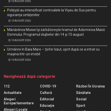
10 AUGUST 2026
Polițiștii au intensificat controalele la Vișeu de Sus pentru
siguranța cetățenilor
10 AUGUST 2026
Mănăstirea Moisei își sărbătorește hramul de Adormirea Maicii
Domnului. Programul slujbelor din 14 și 15 august
10 AUGUST 2026
Urmărire în Baia Mare – Șofer băut, oprit după ce a intrat cu
mașina într-un imobil
10 AUGUST 2026
Navighează după categorie
112
COVID-19
Război În Ucraina
Actualitate
Cultură
Sănătate
Alegeri
Editorial
Social
Europarlamentare
Educaţie
Sport
Alegeri Locale