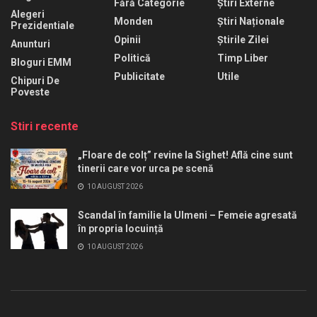
Fără Categorie
Știri Externe
Alegeri
Monden
Știri Naționale
Prezidentiale
Opinii
Știrile Zilei
Anunturi
Politică
Timp Liber
Bloguri EMM
Publicitate
Utile
Chipuri De
Poveste
Stiri recente
„Floare de colț” revine la Sighet! Află cine sunt
tinerii care vor urca pe scenă
10 AUGUST 2026
Scandal în familie la Ulmeni – Femeie agresată
în propria locuință
10 AUGUST 2026