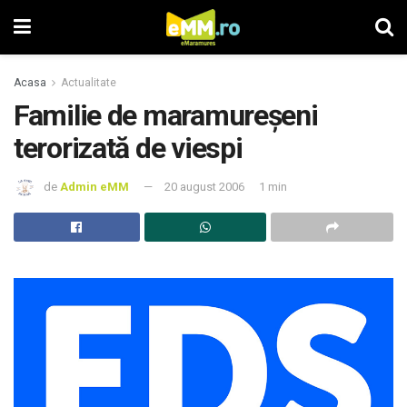
Acasa
Actualitate
Familie de maramureşeni
terorizată de viespi
de
Admin eMM
20 august 2006
1 min