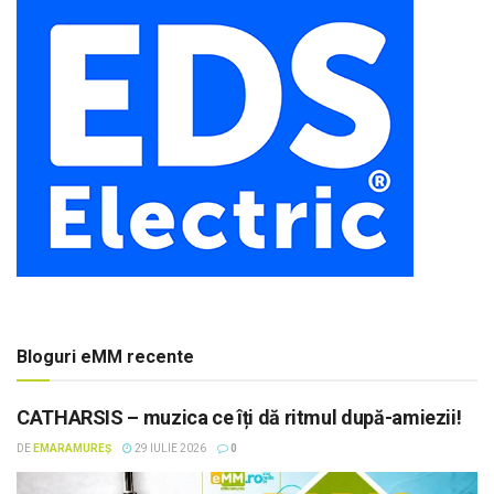
Bloguri eMM recente
CATHARSIS – muzica ce îți dă ritmul după-amiezii!
DE
EMARAMUREȘ
29 IULIE 2026
0