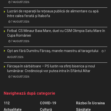
7 AUGUST 2026
Lucrări de reparații la rețeaua publică de alimentare cu apă
între calea ferată și Italsofa
7 AUGUST 2026
Fotbal. CS Minaur Baia Mare, duel cu CSM Olimpia Satu Mare în
Cupa României
7 AUGUST 2026
Opt ani fără Dumitru Fărcaș, marele maestru al taragotului
7
AUGUST 2026
Fărcașa în sărbătoare – PS Iustin va sfinți biserica și noul
lumânărar. Credincioșii vor putea intra în Sfântul Altar
7 AUGUST 2026
Navighează după categorie
112
COVID-19
Război În Ucraina
Actualitate
Cultură
Sănătate