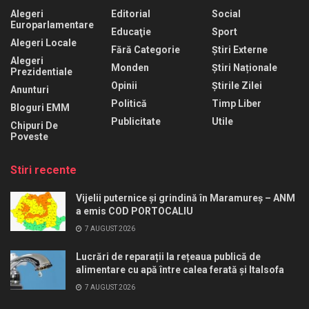
Alegeri
Editorial
Social
Europarlamentare
Educaţie
Sport
Alegeri Locale
Fără Categorie
Știri Externe
Alegeri
Monden
Știri Naționale
Prezidentiale
Opinii
Știrile Zilei
Anunturi
Politică
Timp Liber
Bloguri EMM
Publicitate
Utile
Chipuri De
Poveste
Stiri recente
Vijelii puternice și grindină în Maramureș – ANM
a emis COD PORTOCALIU
7 AUGUST 2026
Lucrări de reparații la rețeaua publică de
alimentare cu apă între calea ferată și Italsofa
7 AUGUST 2026