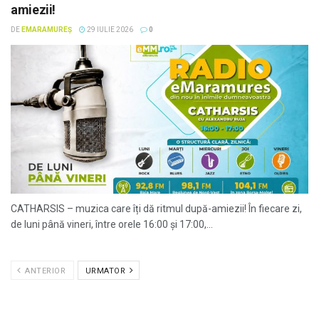
amiezii!
DE
EMARAMUREȘ
29 IULIE 2026
0
CATHARSIS – muzica care îți dă ritmul după-amiezii! În fiecare zi,
de luni până vineri, între orele 16:00 și 17:00,...
ANTERIOR
URMATOR