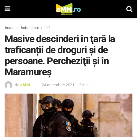
Acasa
Actualitate
112
Masive descinderi în ţară la
traficanții de droguri și de
persoane. Percheziţii şi în
Maramureş
de
eMM
24 noiembrie 2021
2 min