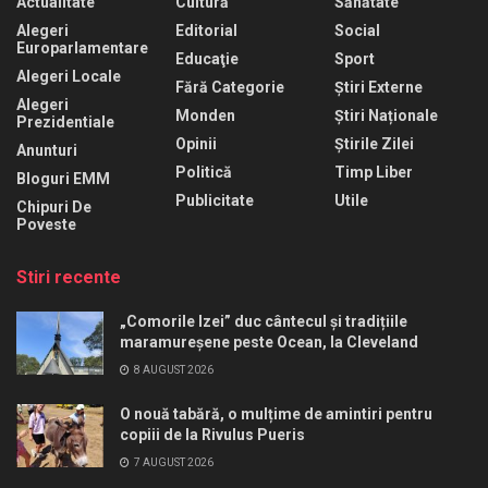
Actualitate
Cultură
Sănătate
Alegeri
Editorial
Social
Europarlamentare
Educaţie
Sport
Alegeri Locale
Fără Categorie
Știri Externe
Alegeri
Monden
Știri Naționale
Prezidentiale
Opinii
Știrile Zilei
Anunturi
Politică
Timp Liber
Bloguri EMM
Publicitate
Utile
Chipuri De
Poveste
Stiri recente
„Comorile Izei” duc cântecul și tradițiile
maramureșene peste Ocean, la Cleveland
8 AUGUST 2026
O nouă tabără, o mulțime de amintiri pentru
copiii de la Rivulus Pueris
7 AUGUST 2026