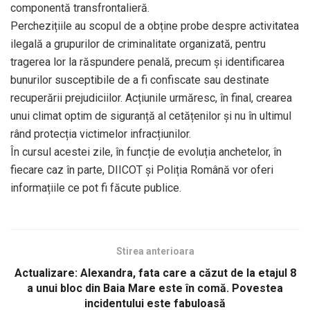
componentă transfrontalieră.
Perchezițiile au scopul de a obține probe despre activitatea
ilegală a grupurilor de criminalitate organizată, pentru
tragerea lor la răspundere penală, precum și identificarea
bunurilor susceptibile de a fi confiscate sau destinate
recuperării prejudiciilor. Acțiunile urmăresc, în final, crearea
unui climat optim de siguranță al cetățenilor și nu în ultimul
rând protecția victimelor infracțiunilor.
În cursul acestei zile, în funcție de evoluția anchetelor, în
fiecare caz în parte, DIICOT și Poliția Română vor oferi
informațiile ce pot fi făcute publice.
Stirea anterioara
Actualizare: Alexandra, fata care a căzut de la etajul 8
a unui bloc din Baia Mare este în comă. Povestea
incidentului este fabuloasă