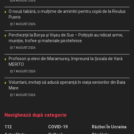
8 AUGUST 2026
O nouă tabără, o mulțime de amintiri pentru copiii de la Rivulus
Pueris
7 AUGUST 2026
Percheziții la Borșa și Vișeu de Sus – Polițiștii au ridicat arme,
muniție, trofee și materiale pirotehnice
7 AUGUST 2026
Profesori și elevi din Maramureș, împreună la Școala de Vară
MERITO
7 AUGUST 2026
Voluntarii, invitați să aducă speranță în viața seniorilor din Baia
Mare
7 AUGUST 2026
Navighează după categorie
112
COVID-19
Război În Ucraina