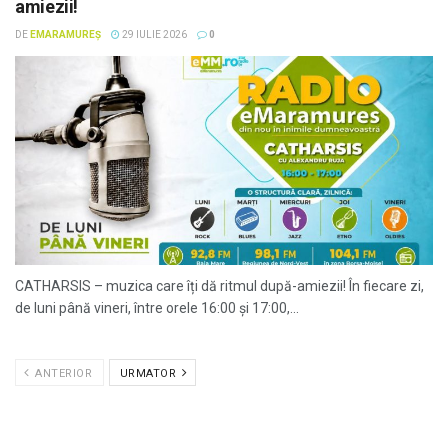
amiezii!
DE
EMARAMUREȘ
29 IULIE 2026
0
CATHARSIS – muzica care îți dă ritmul după-amiezii! În fiecare zi,
de luni până vineri, între orele 16:00 și 17:00,...
ANTERIOR
URMATOR