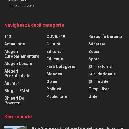
9 AUGUST 2026
Navighează după categorie
112
COVID-19
Război În Ucraina
Actualitate
Cultură
Sănătate
Alegeri
Editorial
Social
Europarlamentare
Educaţie
Sport
Alegeri Locale
Fără Categorie
Știri Externe
Alegeri
Monden
Știri Naționale
Prezidentiale
Opinii
Știrile Zilei
Anunturi
Politică
Timp Liber
Bloguri EMM
Publicitate
Utile
Chipuri De
Poveste
Stiri recente
Baia Sprie își sărbătorește identitatea: două zile