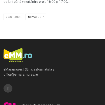
de luni până vineri, între orele 16:00 și 17:00,...
ANTERIOR
URMATOR
eMaramures | Știri și informații la zi
office@emaramures.ro