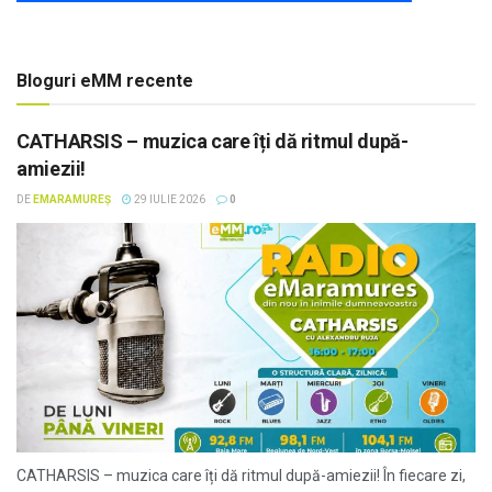
Bloguri eMM recente
CATHARSIS – muzica care îți dă ritmul după-
amiezii!
DE
EMARAMUREȘ
29 IULIE 2026
0
CATHARSIS – muzica care îți dă ritmul după-amiezii! În fiecare zi,