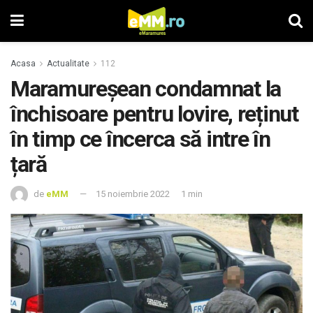
Acasa
Actualitate
112
Maramureșean condamnat la
închisoare pentru lovire, reținut
în timp ce încerca să intre în
țară
de
eMM
15 noiembrie 2022
1 min