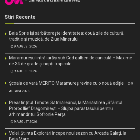
– Servicii de creare site web
Stiri Recente
Baia Sprie își sărbătorește identitatea: două zile de cultură,
tradiție și muzică, de Ziua Minerului
9 AUGUST 2026
Maramureșul intră iarăși sub Cod galben de caniculă – Maxime
de 34 de grade și nopți tropicale
9 AUGUST 2026
Școala de vară MERITO Maramureș revine cu o nouă ediție
9
AUGUST 2026
Preasfințitul Timotei Sătmăreanul, la Mănăstirea „Sfântul
Proroc Ilie” Dragomirești – Slujba parastasului pentru
arhimandritul Sofronie Perța
9 AUGUST 2026
Volei. Știința Explorări începe noul sezon cu Arcada Galați, la
Baia Mare