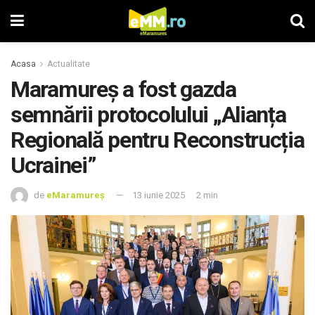
Acasa
Actualitate
Maramureș a fost gazda
semnării protocolului „Alianța
Regională pentru Reconstrucția
Ucrainei”
de
eMaramureș
13 iunie 2025
2 min