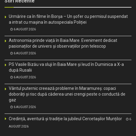
Stiri Recente
Urmărire ca în filme în Borșa – Un șofer cu permisul suspendat
a intrat cu mașina în autospeciala Poliției
6 AUGUST 2026
Astronomia prinde viață în Baia Mare. Eveniment dedicat
pasionaților de univers și observațiilor prin telescop
6 AUGUST 2026
PS Vasile Bizău va sluji în Baia Mare și Ieud în Duminica a X-a
după Rusalii
6 AUGUST 2026
Vântul puternic creează probleme în Maramureș: copaci
doborâți și risc după căderea unei crengi peste o conductă de
gaz
6 AUGUST 2026
Credință, aventură și tradiție la jubileul Cercetașilor Munților
6
AUGUST 2026