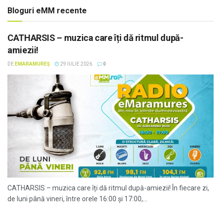
Bloguri eMM recente
CATHARSIS – muzica care îți dă ritmul după-
amiezii!
DE
EMARAMUREȘ
29 IULIE 2026
0
CATHARSIS – muzica care îți dă ritmul după-amiezii! În fiecare zi,
de luni până vineri, între orele 16:00 și 17:00,...