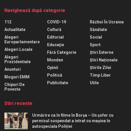
Navighează după categorie
112
COVID-19
Război În Ucraina
Actualitate
Cultură
Sănătate
Alegeri
Editorial
Social
Europarlamentare
Educaţie
Sport
Alegeri Locale
Fără Categorie
Știri Externe
Alegeri
Monden
Știri Naționale
Prezidentiale
Opinii
Știrile Zilei
Anunturi
Politică
Timp Liber
Bloguri EMM
Publicitate
Utile
Chipuri De
Poveste
Stiri recente
Urmărire ca în filme în Borșa – Un șofer cu
permisul suspendat a intrat cu mașina în
autospeciala Poliției