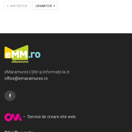
ANTERIOR
URMATOR
eMaramures | Știri și informații la zi
office@emaramures.ro
– Servicii de creare site web