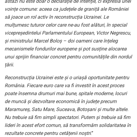
astăzi nu este doar o declarație de intenție, ci expresia unei
voințe comune: aceea ca județele de graniță ale României
să joace un rol activ în reconstrucția Ucrainei. Le
mulțumesc tuturor celor care ne-au fost alături, în special
vicepreședintelui Parlamentului European, Victor Negrescu,
și ministrului Marcel Boloș – doi oameni care înțeleg
mecanismele fondurilor europene și pot susține alocarea
unui sprijin financiar concret pentru comunitățile din nordul
țării.
Reconstrucția Ucrainei este și o uriașă oportunitate pentru
România. Fiecare euro care va fi investit în acest proces
poate însemna drumuri mai bune, spitale moderne, locuri
de muncă și dezvoltare economică în județe precum
Maramureș, Satu Mare, Suceava, Botoșani și multe altele.
Nu trebuie să fim simpli spectatori. Putem și trebuie să fim
lideri în acest efort comun, să transformăm solidaritatea în
rezultate concrete pentru cetățenii noștri
.”