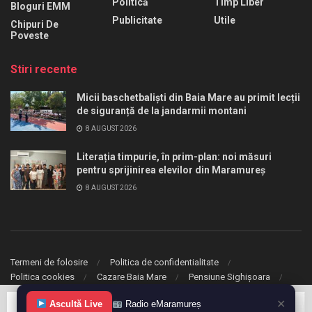
Politică
Timp Liber
Bloguri EMM
Publicitate
Utile
Chipuri De
Poveste
Stiri recente
Micii baschetbaliști din Baia Mare au primit lecții
de siguranță de la jandarmii montani
8 AUGUST 2026
Literația timpurie, în prim-plan: noi măsuri
pentru sprijinirea elevilor din Maramureș
8 AUGUST 2026
Termeni de folosire
Politica de confidentialitate
Politica cookies
Cazare Baia Mare
Pensiune Sighișoara
✕
Ascultă Live
Radio eMaramureș
© 2020 eMaramures. Toate drepturile rezervate.