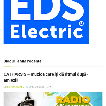
Bloguri eMM recente
CATHARSIS – muzica care îți dă ritmul după-
amiezii!
DE
EMARAMUREȘ
29 IULIE 2026
0