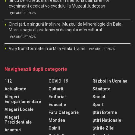
Iancu de Hunedoara, readus în memoria băimărenilor:
eveniment dedicat voievodului la Muzeul Județean
8 AUGUST 2026
Cinci țări, o singură întâlnire: Muzeul de Mineralogie din Baia
Mare, spațiu al prieteniei și dialogului intercultural
8 AUGUST 2026
Vise transformate în artă la Filiala Traian
8 AUGUST 2026
Navighează după categorie
112
COVID-19
Război În Ucraina
Actualitate
Cultură
Sănătate
Alegeri
Editorial
Social
Europarlamentare
Educaţie
Sport
Alegeri Locale
Fără Categorie
Știri Externe
Alegeri
Monden
Știri Naționale
Prezidentiale
Opinii
Știrile Zilei
Anunturi