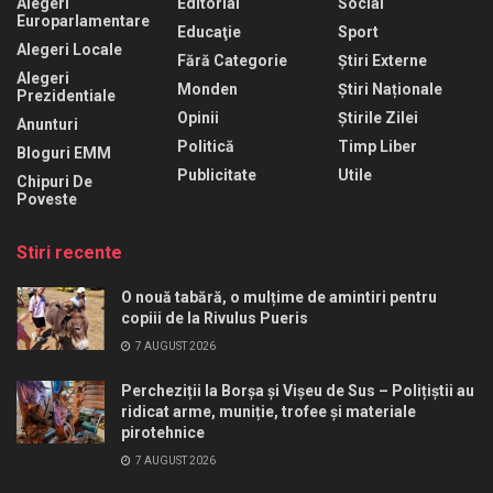
Alegeri
Editorial
Social
Europarlamentare
Educaţie
Sport
Alegeri Locale
Fără Categorie
Știri Externe
Alegeri
Monden
Știri Naționale
Prezidentiale
Opinii
Știrile Zilei
Anunturi
Politică
Timp Liber
Bloguri EMM
Publicitate
Utile
Chipuri De
Poveste
Stiri recente
O nouă tabără, o mulțime de amintiri pentru
copiii de la Rivulus Pueris
7 AUGUST 2026
Percheziții la Borșa și Vișeu de Sus – Polițiștii au
ridicat arme, muniție, trofee și materiale
pirotehnice
7 AUGUST 2026