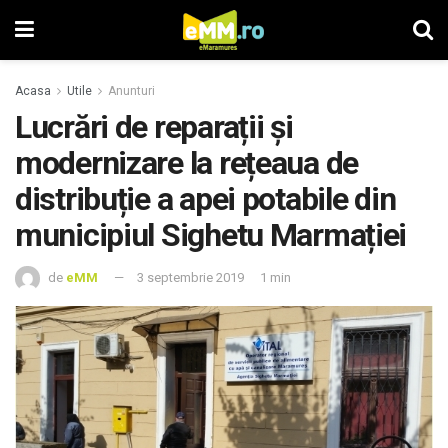
Acasa
Utile
Anunturi
Lucrări de reparații și
modernizare la rețeaua de
distribuție a apei potabile din
municipiul Sighetu Marmației
de
eMM
3 septembrie 2019
1 min