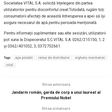
Societatea VITAL S.A. solicită înțelegere din partea
utilizatorilor pentru disconfortul creat.Totodată, rugăm toți
consumatorii afectați de această întreruperea a apei să își
asigure necesarul de apă pentru perioada menționată.
Pentru informaţii suplimentare sau alte sesizări, utilizatorii
pot suna la Dispeceratul S.C.VITAL S.A. 0262/215150, 1, 2
și 0362/401052, 3, 0372752661.
Tags:
apa potabil
retea de distributie
sighetu marmatiei
vital
Stirea anterioara
Jandarm român, garda de corp a unui laureat al
Premiului Nobel
Stirea urmatoare