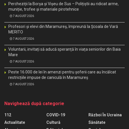
Percheziții la Borșa și Vișeu de Sus – Polițiștii au ridicat arme,
muniție, trofee și materiale pirotehnice
7 AUGUST 2026
Profesori și elevi din Maramureș, împreună la Școala de Vară
MERITO
7 AUGUST 2026
Voluntarii, invitați să aducă speranță în viața seniorilor din Baia
Mare
7 AUGUST 2026
Peste 16.000 de lei în amenzi pentru șoferii care au încălcat
restricțiile impuse de caniculă în Maramureș
7 AUGUST 2026
Navighează după categorie
112
COVID-19
Război În Ucraina
Actualitate
Cultură
Sănătate