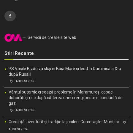
– Servicii de creare site web
Stiri Recente
PS Vasile Bizău va sluji în Baia Mare și Ieud în Duminica a X-a
după Rusalii
6 AUGUST 2026
Vântul puternic creează probleme în Maramureș: copaci
doborâți și risc după căderea unei crengi peste o conductă de
gaz
6 AUGUST 2026
Credință, aventură și tradiție la jubileul Cercetașilor Munților
6
AUGUST 2026