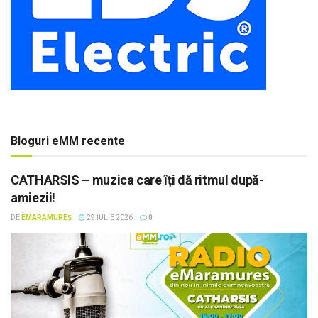
Bloguri eMM recente
CATHARSIS – muzica care îți dă ritmul după-
amiezii!
DE
EMARAMUREȘ
29 IULIE 2026
0