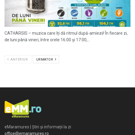
CATHARSIS – muzica care îți dă ritmul după-amiezii! În fiecare zi,
de luni până vineri, între orele 16:00 și 17:00,...
ANTERIOR
URMATOR
eMaramures | Știri și informații la zi
office@emaramures.ro