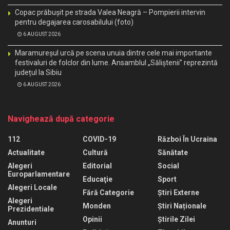
Copac prăbușit pe strada Valea Neagră – Pompierii intervin
pentru degajarea carosabilului (foto)
6 AUGUST 2026
Maramureșul urcă pe scena unuia dintre cele mai importante
festivaluri de folclor din lume. Ansamblul „Săliștenii” reprezintă
județul la Sibiu
6 AUGUST 2026
Navighează după categorie
112
COVID-19
Război În Ucraina
Actualitate
Cultură
Sănătate
Alegeri
Editorial
Social
Europarlamentare
Educaţie
Sport
Alegeri Locale
Fără Categorie
Știri Externe
Alegeri
Monden
Știri Naționale
Prezidentiale
Opinii
Știrile Zilei
Anunturi