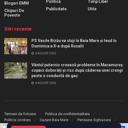
Politică
Timp Liber
Bloguri EMM
Publicitate
Utile
Chipuri De
Poveste
Stiri recente
PS Vasile Bizău va sluji în Baia Mare și Ieud în
Duminica a X-a după Rusalii
6 AUGUST 2026
Vântul puternic creează probleme în Maramureș:
copaci doborâți și risc după căderea unei crengi
peste o conductă de gaz
6 AUGUST 2026
Termeni de folosire
Politica de confidentialitate
Politica cookies
Cazare Baia Mare
Pensiune Sighișoara