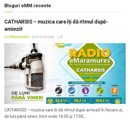
Bloguri eMM recente
CATHARSIS – muzica care îți dă ritmul după-
amiezii!
DE
EMARAMUREȘ
29 IULIE 2026
0
CATHARSIS – muzica care îți dă ritmul după-amiezii! În fiecare zi,
de luni până vineri, între orele 16:00 și 17:00,...