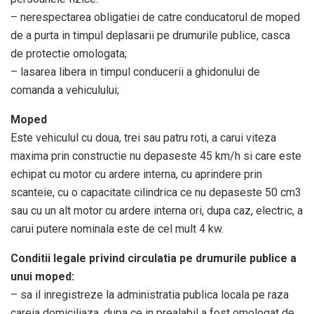
– nerespectarea obligatiei de catre conducatorul de moped
de a purta in timpul deplasarii pe drumurile publice, casca
de protectie omologata;
– lasarea libera in timpul conducerii a ghidonului de
comanda a vehiculului;
Moped
Este vehiculul cu doua, trei sau patru roti, a carui viteza
maxima prin constructie nu depaseste 45 km/h si care este
echipat cu motor cu ardere interna, cu aprindere prin
scanteie, cu o capacitate cilindrica ce nu depaseste 50 cm3
sau cu un alt motor cu ardere interna ori, dupa caz, electric, a
carui putere nominala este de cel mult 4 kw.
Conditii legale privind circulatia pe drumurile publice a
unui moped:
– sa il inregistreze la administratia publica locala pe raza
careia domiciliaza, dupa ce in prealabil a fost omologat de