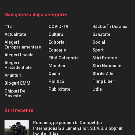
Navighează după categorie
112
COVID-19
Război În Ucraina
Actualitate
Cultură
Sănătate
Alegeri
Editorial
Social
Europarlamentare
Educaţie
Sport
Alegeri Locale
Fără Categorie
Știri Externe
Alegeri
Monden
Știri Naționale
Prezidentiale
Opinii
Știrile Zilei
Anunturi
Politică
Timp Liber
Bloguri EMM
Publicitate
Utile
Chipuri De
Poveste
Stiri recente
România, pe podium la Competiția
Internațională a Lunetiștilor. S.I.A.S. a obținut
locul al II-lea