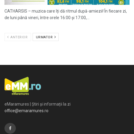
CATHARSIS – muzica care îți dă ritmul după-amiezii! În fiecare zi,
de luni până vineri, între orele 16:00 și 17:00,...
ANTERIOR
URMATOR
eMaramures | Știri și informații la zi
office@emaramures.ro