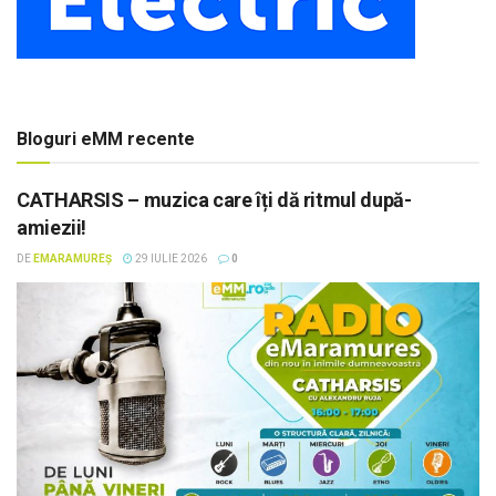
Bloguri eMM recente
CATHARSIS – muzica care îți dă ritmul după-
amiezii!
DE
EMARAMUREȘ
29 IULIE 2026
0