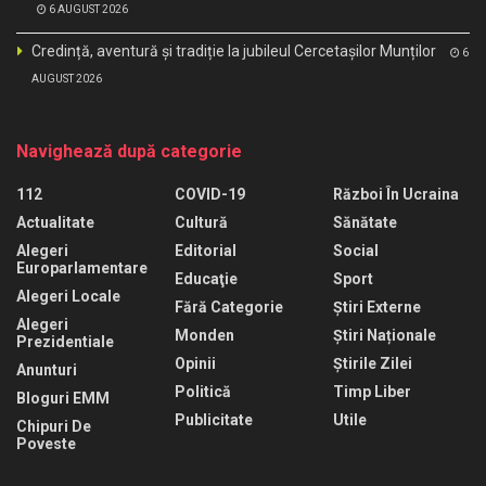
6 AUGUST 2026
Credință, aventură și tradiție la jubileul Cercetașilor Munților
6
AUGUST 2026
Navighează după categorie
112
COVID-19
Război În Ucraina
Actualitate
Cultură
Sănătate
Alegeri
Editorial
Social
Europarlamentare
Educaţie
Sport
Alegeri Locale
Fără Categorie
Știri Externe
Alegeri
Monden
Știri Naționale
Prezidentiale
Opinii
Știrile Zilei
Anunturi
Politică
Timp Liber
Bloguri EMM
Publicitate
Utile
Chipuri De
Poveste