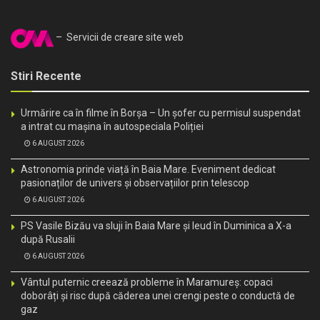
– Servicii de creare site web
Stiri Recente
Urmărire ca în filme în Borșa – Un șofer cu permisul suspendat
a intrat cu mașina în autospeciala Poliției
6 AUGUST 2026
Astronomia prinde viață în Baia Mare. Eveniment dedicat
pasionaților de univers și observațiilor prin telescop
6 AUGUST 2026
PS Vasile Bizău va sluji în Baia Mare și Ieud în Duminica a X-a
după Rusalii
6 AUGUST 2026
Vântul puternic creează probleme în Maramureș: copaci
doborâți și risc după căderea unei crengi peste o conductă de
gaz