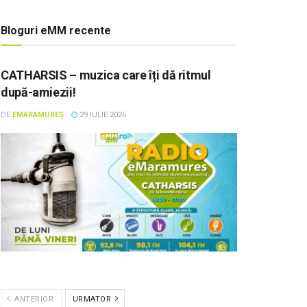
Bloguri eMM recente
CATHARSIS – muzica care îți dă ritmul
după-amiezii!
DE
EMARAMUREȘ
29 IULIE 2026
ANTERIOR
URMATOR