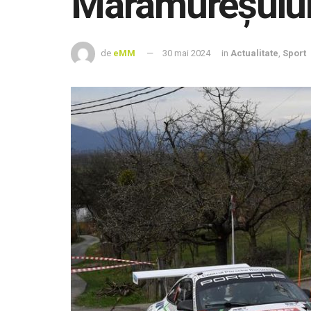
Maramureşulu
de
eMM
30 mai 2024
in
Actualitate
,
Sport