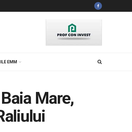
ILE EMM
n Baia Mare,
Raliului