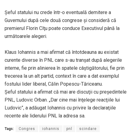
Şeful statului nu crede într-o eventuală demitere a
Guvernului după cele două congrese şi consideră că
premierul Florin Cîţu poate conduce Executivul până la
următoarele alegeri.
Klaus Iohannis a mai afirmat că întotdeauna au existat
curente diverse în PNL care s-au tranşat după alegerile
interne, fie prin alinierea în spatele câştigătorului, fie prin
trecerea la un alt partid, context în care a dat exemplul
fostului lider liberal, Călin Popescu-Tăriceanu.
Şeful statului a afirmat că mai are discuţii cu preşedintele
PNL, Ludovic Orban. „Dar cine mai înţelege reacţiile lui
Ludovic”, a adăugat Iohannis cu privire la declaraţiile
recente ale liderului PNL la adresa sa.
Tags:
Congres
iohannis
pnl
scindare