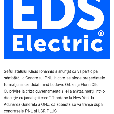
Ş
eful
statului Klaus Iohannis a anunţat că va participa,
sâmbătă, la Congresul PNL în care se alege preşedintele
formaţiunii, candidați fiind Ludovic Orban și Florin Cîțu.
Cu privire la criza guvernamentală, el a arătat, marţi, într-o
discuţie cu jurnaliştii care îl însoţesc la New York la
Adunarea Generală a ONU, că aceasta se va tranşa după
congresele PNL şi USR PLUS.