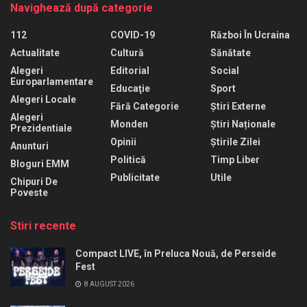
Navighează după categorie
112
COVID-19
Război În Ucraina
Actualitate
Cultură
Sănătate
Alegeri
Editorial
Social
Europarlamentare
Educaţie
Sport
Alegeri Locale
Fără Categorie
Știri Externe
Alegeri
Monden
Știri Naționale
Prezidentiale
Opinii
Știrile Zilei
Anunturi
Politică
Timp Liber
Bloguri EMM
Publicitate
Utile
Chipuri De
Poveste
Stiri recente
Compact LIVE, în Preluca Nouă, de Perseide
Fest
8 AUGUST 2026