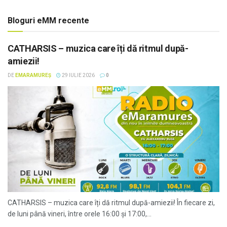
Bloguri eMM recente
CATHARSIS – muzica care îți dă ritmul după-
amiezii!
DE
EMARAMUREȘ
29 IULIE 2026
0
CATHARSIS – muzica care îți dă ritmul după-amiezii! În fiecare zi,
de luni până vineri, între orele 16:00 și 17:00,...