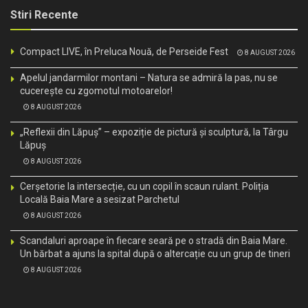
Stiri Recente
Compact LIVE, în Preluca Nouă, de Perseide Fest
8 AUGUST 2026
Apelul jandarmilor montani – Natura se admiră la pas, nu se
cucerește cu zgomotul motoarelor!
8 AUGUST 2026
„Reflexii din Lăpuș” – expoziție de pictură și sculptură, la Târgu
Lăpuș
8 AUGUST 2026
Cerșetorie la intersecție, cu un copil în scaun rulant. Poliția
Locală Baia Mare a sesizat Parchetul
8 AUGUST 2026
Scandaluri aproape în fiecare seară pe o stradă din Baia Mare.
Un bărbat a ajuns la spital după o altercație cu un grup de tineri
8 AUGUST 2026