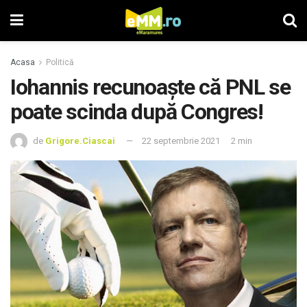
Acasa
Politică
Iohannis recunoaște că PNL se
poate scinda după Congres!
de
Grigore.Ciascai
22 septembrie 2021
2 min