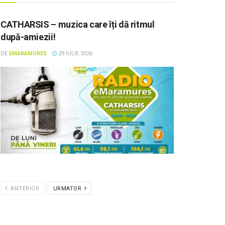
CATHARSIS – muzica care îți dă ritmul
după-amiezii!
DE
EMARAMUREȘ
29 IULIE 2026
ANTERIOR
URMATOR