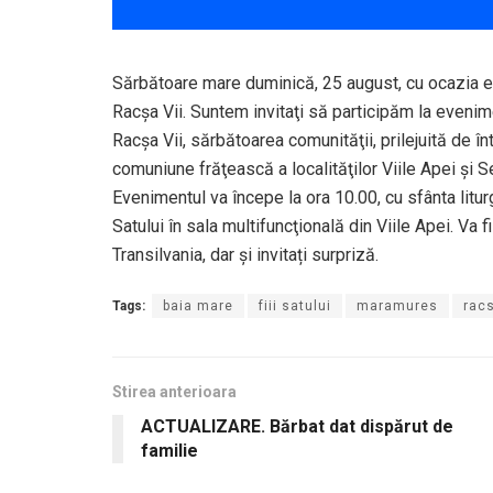
Sărbătoare mare duminică, 25 august, cu ocazia ediţie
Racșa Vii. Suntem invitaţi să participăm la evenim
Racşa Vii, sărbătoarea comunităţii, prilejuită de în
comuniune frăţească a localităţilor Viile Apei şi Se
Evenimentul va începe la ora 10.00, cu sfânta liturg
Satului în sala multifuncţională din Viile Apei. Va 
Transilvania, dar și invitați surpriză.
Tags:
baia mare
fiii satului
maramures
racs
Stirea anterioara
ACTUALIZARE. Bărbat dat dispărut de
familie