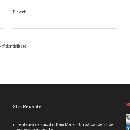
Sit web
nfidentialitate.
S
Stiri Recente
Tentativă de suicid în Baia Mare – Un bărbat de 81 de
ani, salvat de medici