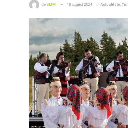
de
eMM
18 august 2024
in
Actualitate
,
Tim