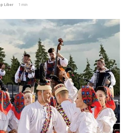
p Liber
1 min