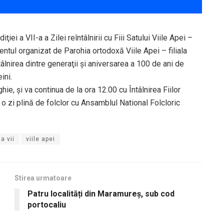
i a VII-a a Zilei reîntâlnirii cu Fiii Satului Viile Apei –
entul organizat de Parohia ortodoxă Viile Apei – filiala
tâlnirea dintre generaţii şi aniversarea a 100 de ani de
ini.
hie, şi va continua de la ora 12.00 cu Întâlnirea Fiilor
fi o zi plină de folclor cu Ansamblul National Folcloric
a vii
viile apei
Stirea urmatoare
Patru localități din Maramureș, sub cod
portocaliu