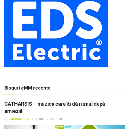
Bloguri eMM recente
CATHARSIS – muzica care îți dă ritmul după-
amiezii!
DE
EMARAMUREȘ
29 IULIE 2026
0