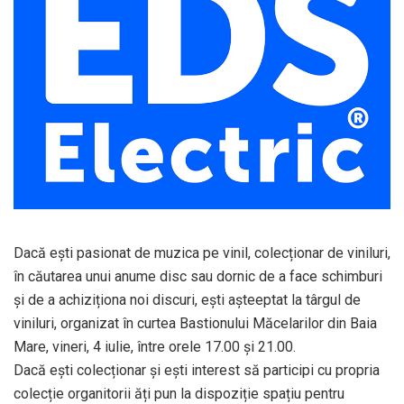
Dacă ești pasionat de muzica pe vinil, colecționar de viniluri,
în căutarea unui anume disc sau dornic de a face schimburi
și de a achiziționa noi discuri, ești așteeptat la târgul de
viniluri, organizat în curtea Bastionului Măcelarilor din Baia
Mare, vineri, 4 iulie, între orele 17.00 și 21.00.
Dacă ești colecționar și ești interest să participi cu propria
colecție organitorii ăți pun la dispoziție spațiu pentru