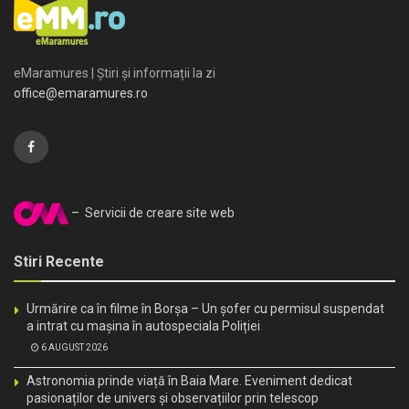
eMaramures | Știri și informații la zi
office@emaramures.ro
– Servicii de creare site web
Stiri Recente
Urmărire ca în filme în Borșa – Un șofer cu permisul suspendat
a intrat cu mașina în autospeciala Poliției
6 AUGUST 2026
Astronomia prinde viață în Baia Mare. Eveniment dedicat
pasionaților de univers și observațiilor prin telescop