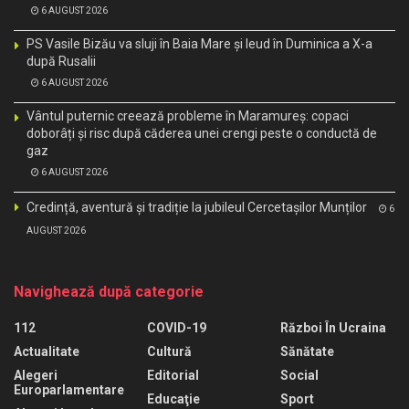
6 AUGUST 2026
PS Vasile Bizău va sluji în Baia Mare și Ieud în Duminica a X-a
după Rusalii
6 AUGUST 2026
Vântul puternic creează probleme în Maramureș: copaci
doborâți și risc după căderea unei crengi peste o conductă de
gaz
6 AUGUST 2026
Credință, aventură și tradiție la jubileul Cercetașilor Munților
6
AUGUST 2026
Navighează după categorie
112
COVID-19
Război În Ucraina
Actualitate
Cultură
Sănătate
Alegeri
Editorial
Social
Europarlamentare
Educaţie
Sport