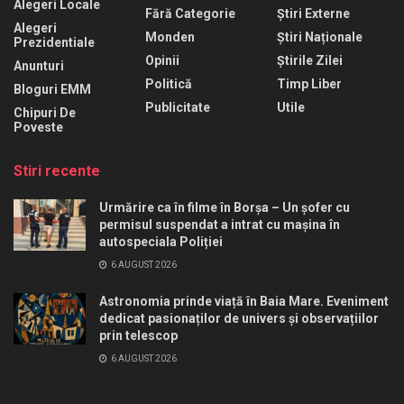
Alegeri Locale
Fără Categorie
Știri Externe
Alegeri
Monden
Știri Naționale
Prezidentiale
Opinii
Știrile Zilei
Anunturi
Politică
Timp Liber
Bloguri EMM
Publicitate
Utile
Chipuri De
Poveste
Stiri recente
Urmărire ca în filme în Borșa – Un șofer cu
permisul suspendat a intrat cu mașina în
autospeciala Poliției
6 AUGUST 2026
Astronomia prinde viață în Baia Mare. Eveniment
dedicat pasionaților de univers și observațiilor
prin telescop
6 AUGUST 2026