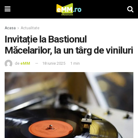
Acasa
Actualitate
Invitație la Bastionul
Măcelarilor, la un târg de viniluri
de
eMM
18 iunie 2025
1 min