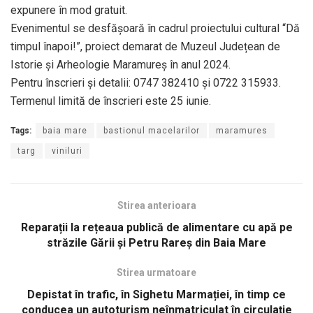
expunere în mod gratuit.
Evenimentul se desfășoară în cadrul proiectului cultural “Dă
timpul înapoi!”, proiect demarat de Muzeul Județean de
Istorie și Arheologie Maramureș în anul 2024.
Pentru înscrieri și detalii: 0747 382410 și 0722 315933.
Termenul limită de înscrieri este 25 iunie.
Tags:
baia mare
bastionul macelarilor
maramures
targ
viniluri
Stirea anterioara
Reparații la rețeaua publică de alimentare cu apă pe
străzile Gării și Petru Rareș din Baia Mare
Stirea urmatoare
Depistat în trafic, în Sighetu Marmației, în timp ce
conducea un autoturism neînmatriculat în circulație