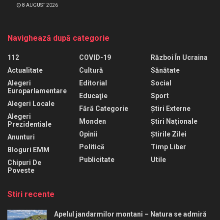
8 AUGUST 2026
Navighează după categorie
112
COVID-19
Război În Ucraina
Actualitate
Cultură
Sănătate
Alegeri
Editorial
Social
Europarlamentare
Educaţie
Sport
Alegeri Locale
Fără Categorie
Știri Externe
Alegeri
Monden
Știri Naționale
Prezidentiale
Opinii
Știrile Zilei
Anunturi
Politică
Timp Liber
Bloguri EMM
Publicitate
Utile
Chipuri De
Poveste
Stiri recente
Apelul jandarmilor montani – Natura se admiră