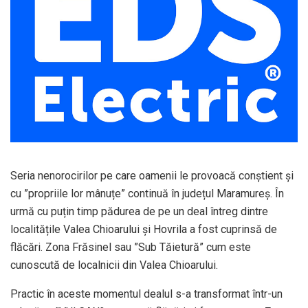
Seria nenorocirilor pe care oamenii le provoacă conștient și
cu ”propriile lor mânuțe” continuă în județul Maramureș. În
urmă cu puțin timp pădurea de pe un deal întreg dintre
localitățile Valea Chioarului și Hovrila a fost cuprinsă de
flăcări. Zona Frăsinel sau ”Sub Tăietură” cum este
cunoscută de localnicii din Valea Chioarului.
Practic în aceste momentul dealul s-a transformat într-un