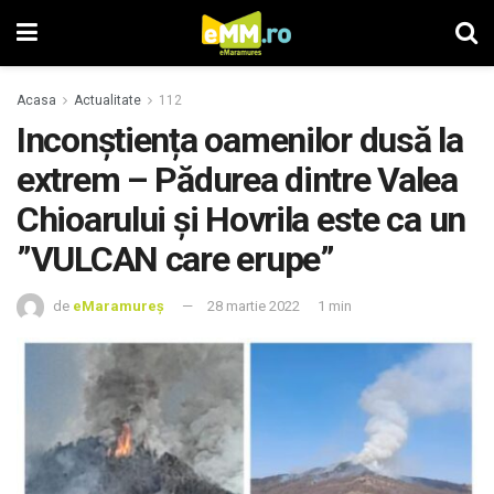
Acasa
Actualitate
112
Inconștiența oamenilor dusă la
extrem – Pădurea dintre Valea
Chioarului și Hovrila este ca un
”VULCAN care erupe”
de
eMaramureș
28 martie 2022
1 min