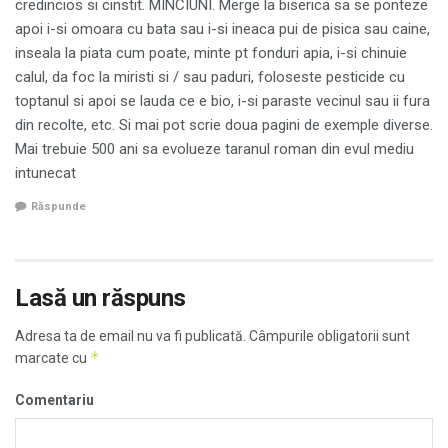
credincios si cinstit. MINCIUNI. Merge la biserica sa se ponteze
apoi i-si omoara cu bata sau i-si ineaca pui de pisica sau caine,
inseala la piata cum poate, minte pt fonduri apia, i-si chinuie
calul, da foc la miristi si / sau paduri, foloseste pesticide cu
toptanul si apoi se lauda ce e bio, i-si paraste vecinul sau ii fura
din recolte, etc. Si mai pot scrie doua pagini de exemple diverse.
Mai trebuie 500 ani sa evolueze taranul roman din evul mediu
intunecat
Răspunde
Lasă un răspuns
Adresa ta de email nu va fi publicată.
Câmpurile obligatorii sunt
*
marcate cu
Comentariu