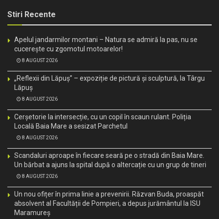
Stiri Recente
Apelul jandarmilor montani – Natura se admiră la pas, nu se
cucerește cu zgomotul motoarelor!
8 AUGUST 2026
„Reflexii din Lăpuș” – expoziție de pictură și sculptură, la Târgu
Lăpuș
8 AUGUST 2026
Cerșetorie la intersecție, cu un copil în scaun rulant. Poliția
Locală Baia Mare a sesizat Parchetul
8 AUGUST 2026
Scandaluri aproape în fiecare seară pe o stradă din Baia Mare.
Un bărbat a ajuns la spital după o altercație cu un grup de tineri
8 AUGUST 2026
Un nou ofițer în prima linie a prevenirii. Răzvan Buda, proaspăt
absolvent al Facultății de Pompieri, a depus jurământul la ISU
Maramureș