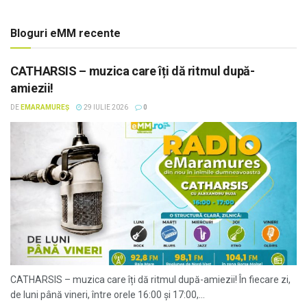
Bloguri eMM recente
CATHARSIS – muzica care îți dă ritmul după-
amiezii!
DE
EMARAMUREȘ
29 IULIE 2026
0
CATHARSIS – muzica care îți dă ritmul după-amiezii! În fiecare zi,
de luni până vineri, între orele 16:00 și 17:00,...