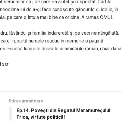
t semenilor săi, pe care i-a ajutat şi respectat. Cărţile
eodihna lui de a-şi face cunoscute gândurile şi ideile, în
ală, pe care o intuia mai bine ca oricine. A rămas OMUL
dru, lăsându-şi familia îndurerată şi pe veci nemângâiată.
a care-i poartă numele readuc în memorie o pagină
 Fiindcă lucrurile durabile şi amintirile rămân, chiar dacă
ost.
Stirea urmatoare
Ep.14. Povești din Regatul Maramureșului:
Frica, virtute politică!