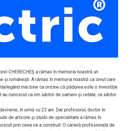
 Dorel CHERECHEŞ a rămas în memoria noastră un
ne şi româneşti. A rămas în memoria noastră ca omul care
înţelegând mai bine ca oricine că pădurea este o investiţie
 l-au cunoscut ca om iubitor de oameni și cetate, ca iubitor
a devreme, în urmă cu 23 ani. Dar profesorul, doctor în
 sute de articole şi studii de specialitate a rămas în
unoscut prin ceea ce a construit. O carieră profesională de