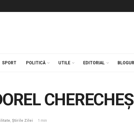
SPORT
POLITICĂ
UTILE
EDITORIAL
BLOGUR
 DOREL CHERECHEŞ
litate
,
Știrile Zilei
1 min