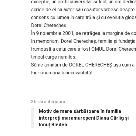
excepție, un profil universitar select, un om dedica
scrise de el ca autor sau coautor vorbesc despre n
consens cu lumea în care trăia şi cu evoluţia glob
Dorel Cherecheş.
În 9 noiembrie 2001, se retrăgea la margine de co
In memoriam, Dorel Cherecheş, familia şi fundaţi
frumoasă a celui care a fost OMUL Dorel Cherecheş.
timpul curge nemilos.
Să ne amintim de DOREL CHERECHEŞ aşa cum a f
Fie-i memoria binecuvântată!
Stirea anterioara
Motiv de mare sărbătoare în familia
interpreți maramureșeni Diana Cârlig și
Ionuț Bledea