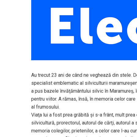
Au trecut 23 ani de când ne veghează din stele.
specialist emblematic al silviculturii maramureşe
a pus bazele învăţământului silvic în Maramureş, 
pentru viitor. A rămas, însă, în memoria celor care
al frumosului.
Viaţa lui a fost prea grăbită şi s-a frânt, mult pre
silvicultură, prorectorul, autorul de cărţi, autorul a
memoria colegilor, prietenilor, a celor care l-au c