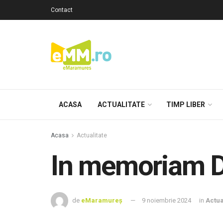
Contact
ACASA
ACTUALITATE
TIMP LIBER
Acasa
Actualitate
In memoriam
de
eMaramureș
9 noiembrie 2024
in
Actua