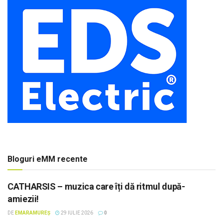
Bloguri eMM recente
CATHARSIS – muzica care îți dă ritmul după-
amiezii!
DE
EMARAMUREȘ
29 IULIE 2026
0