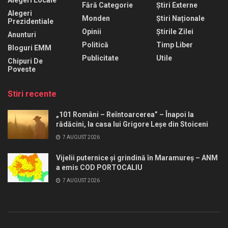
Fără Categorie
Știri Externe
Alegeri
Monden
Știri Naționale
Prezidentiale
Opinii
Știrile Zilei
Anunturi
Politică
Timp Liber
Bloguri EMM
Publicitate
Utile
Chipuri De
Poveste
Stiri recente
„101 Români – Reîntoarcerea” – Înapoi la
rădăcini, la casa lui Grigore Leșe din Stoiceni
7 AUGUST 2026
Vijelii puternice și grindină în Maramureș – ANM
a emis COD PORTOCALIU
7 AUGUST 2026