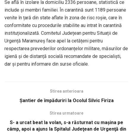
Se află în izolare la domiciliu 2336 persoane, statistică ce
include și membri familiei. În carantină sunt 1189 persoane
venite în țară din state aflate în zona de risc roșie, care în
conformitate cu procedurile stabilite au intrat în carantină
instituționalizată. Comitetul Județean pentru Situații de
Urgență Maramureș face apel la cetățeni pentru
respectarea prevederilor ordonanțelor militare, măsurilor de
igienă și de distanță socială recomandate de specialiști,
dar și pentru informare din surse oficiale.
Stirea anterioara
Șantier de împăduriri la Ocolul Silvic Firiza
Stirea urmatoare
S- a urcat beat la volan, s-a răsturnat cu maşina pe
câmp, apoi a ajuns la Spitalul Judeţean de Urgenţă din