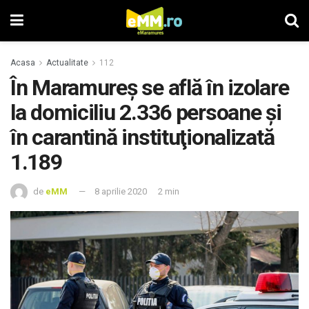
Acasa
Actualitate
112
În Maramureş se află în izolare
la domiciliu 2.336 persoane şi
în carantină instituţionalizată
1.189
de
eMM
8 aprilie 2020
2 min