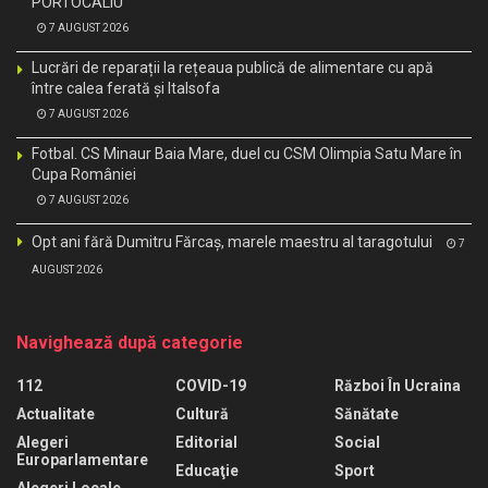
PORTOCALIU
7 AUGUST 2026
Lucrări de reparații la rețeaua publică de alimentare cu apă
între calea ferată și Italsofa
7 AUGUST 2026
Fotbal. CS Minaur Baia Mare, duel cu CSM Olimpia Satu Mare în
Cupa României
7 AUGUST 2026
Opt ani fără Dumitru Fărcaș, marele maestru al taragotului
7
AUGUST 2026
Navighează după categorie
112
COVID-19
Război În Ucraina
Actualitate
Cultură
Sănătate
Alegeri
Editorial
Social
Europarlamentare
Educaţie
Sport
Alegeri Locale