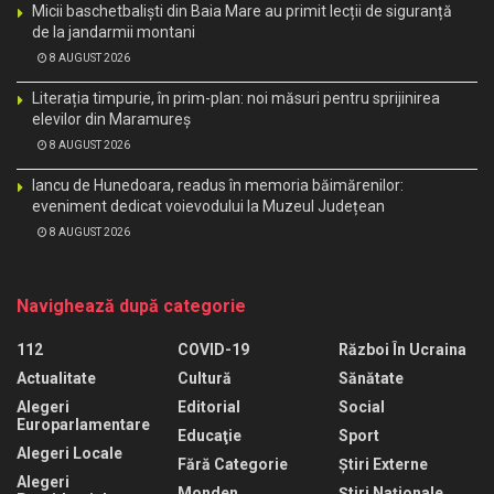
Micii baschetbaliști din Baia Mare au primit lecții de siguranță
de la jandarmii montani
8 AUGUST 2026
Literația timpurie, în prim-plan: noi măsuri pentru sprijinirea
elevilor din Maramureș
8 AUGUST 2026
Iancu de Hunedoara, readus în memoria băimărenilor:
eveniment dedicat voievodului la Muzeul Județean
8 AUGUST 2026
Navighează după categorie
112
COVID-19
Război În Ucraina
Actualitate
Cultură
Sănătate
Alegeri
Editorial
Social
Europarlamentare
Educaţie
Sport
Alegeri Locale
Fără Categorie
Știri Externe
Alegeri
Monden
Știri Naționale