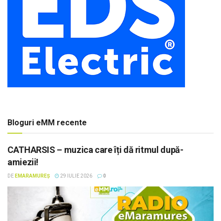
Bloguri eMM recente
CATHARSIS – muzica care îți dă ritmul după-
amiezii!
DE
EMARAMUREȘ
29 IULIE 2026
0