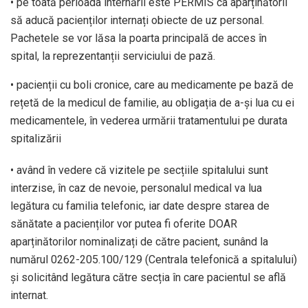
• pe toată perioada internării este PERMIS ca aparținătorii
să aducă pacienților internați obiecte de uz personal.
Pachetele se vor lăsa la poarta principală de acces în
spital, la reprezentanții serviciului de pază.
• pacienții cu boli cronice, care au medicamente pe bază de
rețetă de la medicul de familie, au obligația de a-și lua cu ei
medicamentele, în vederea urmării tratamentului pe durata
spitalizării
• având în vedere că vizitele pe secțiile spitalului sunt
interzise, în caz de nevoie, personalul medical va lua
legătura cu familia telefonic, iar date despre starea de
sănătate a pacienților vor putea fi oferite DOAR
aparținătorilor nominalizați de către pacient, sunând la
numărul 0262-205.100/129 (Centrala telefonică a spitalului)
și solicitând legătura către secția în care pacientul se află
internat.