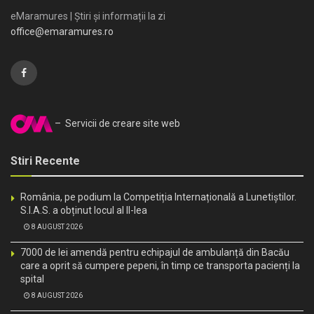
eMaramures | Știri și informații la zi
office@emaramures.ro
– Servicii de creare site web
Stiri Recente
România, pe podium la Competiția Internațională a Lunetiștilor.
S.I.A.S. a obținut locul al II-lea
8 AUGUST 2026
7000 de lei amendă pentru echipajul de ambulanță din Bacău
care a oprit să cumpere pepeni, în timp ce transporta pacienți la
spital
8 AUGUST 2026