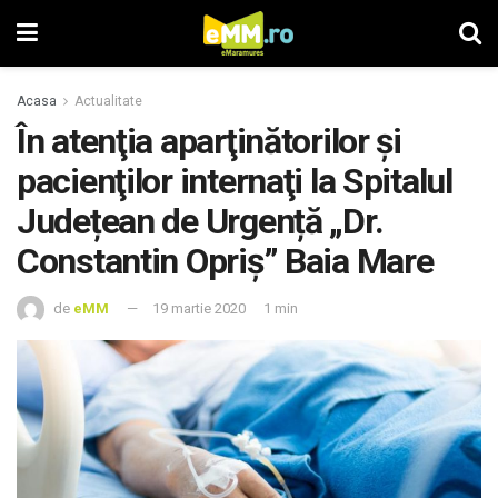
Acasa
Actualitate
În atenţia aparţinătorilor şi
pacienţilor internaţi la Spitalul
Județean de Urgență „Dr.
Constantin Opriș” Baia Mare
de
eMM
19 martie 2020
1 min