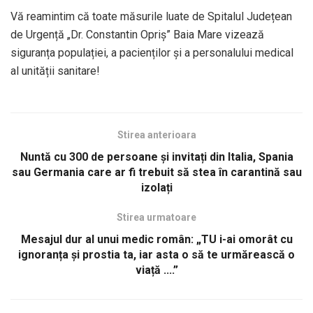
Vă reamintim că toate măsurile luate de Spitalul Județean
de Urgență „Dr. Constantin Opriș” Baia Mare vizează
siguranța populației, a pacienților și a personalului medical
al unității sanitare!
Stirea anterioara
Nuntă cu 300 de persoane și invitați din Italia, Spania
sau Germania care ar fi trebuit să stea în carantină sau
izolați
Stirea urmatoare
Mesajul dur al unui medic român: „TU i-ai omorât cu
ignoranța și prostia ta, iar asta o să te urmărească o
viață ....”