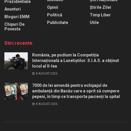
Prezidentiale
Opinii
Știrile Zilei
Anunturi
Politică
Timp Liber
Bloguri EMM
Publicitate
Utile
Chipuri De
Poveste
Stiri recente
România, pe podium la Competiția
Internațională a Lunetiștilor. S.I.A.S. a obținut
locul al II-lea
8 AUGUST 2026
7000 de lei amendă pentru echipajul de
ambulanță din Bacău care a oprit să cumpere
pepeni, în timp ce transporta pacienți la spital
8 AUGUST 2026