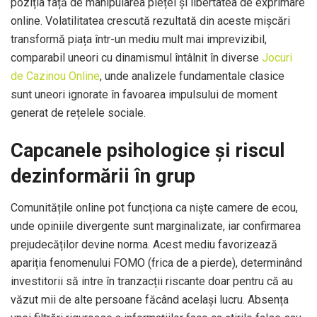
poziția față de manipularea pieței și libertatea de exprimare
online. Volatilitatea crescută rezultată din aceste mișcări
transformă piața într-un mediu mult mai imprevizibil,
comparabil uneori cu dinamismul întâlnit în diverse
Jocuri
de Cazinou Online
, unde analizele fundamentale clasice
sunt uneori ignorate în favoarea impulsului de moment
generat de rețelele sociale.
Capcanele psihologice și riscul
dezinformării în grup
Comunitățile online pot funcționa ca niște camere de ecou,
unde opiniile divergente sunt marginalizate, iar confirmarea
prejudecăților devine norma. Acest mediu favorizează
apariția fenomenului FOMO (frica de a pierde), determinând
investitorii să intre în tranzacții riscante doar pentru că au
văzut mii de alte persoane făcând același lucru. Absența