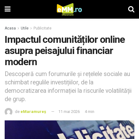
Acasa
Utile
Publicitate
Impactul comunităților online
asupra peisajului financiar
modern
Descoperă cum forumurile și rețelele sociale au
schimbat regulile investițiilor, de la
democratizarea informației la riscurile volatilității
de grup.
de
eMaramureș
11 mai 2026
4 min