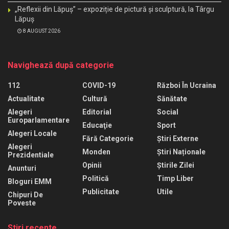
„Reflexii din Lăpuș” – expoziție de pictură și sculptură, la Târgu
Lăpuș
8 AUGUST 2026
Navighează după categorie
112
COVID-19
Război În Ucraina
Actualitate
Cultură
Sănătate
Alegeri
Editorial
Social
Europarlamentare
Educaţie
Sport
Alegeri Locale
Fără Categorie
Știri Externe
Alegeri
Monden
Știri Naționale
Prezidentiale
Opinii
Știrile Zilei
Anunturi
Politică
Timp Liber
Bloguri EMM
Publicitate
Utile
Chipuri De
Poveste
Stiri recente