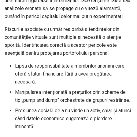
unei filtrări riguroase a informațiilor face ca știrile false sau
analizele eronate să se propage cu o viteză alarmantă,
punând în pericol capitalul celor mai puțin experimentați.
Riscurile asociate cu urmărirea oarbă a tendințelor din
comunitățile virtuale sunt multiple și necesită o atenție
sporită. Identificarea corectă a acestor pericole este
esențială pentru protejarea portofoliului personal:
Lipsa de responsabilitate a membrilor anonimi care
oferă sfaturi financiare fără a avea pregătirea
necesară.
Manipularea intenționată a prețurilor prin scheme de
tip „pump and dump” orchestrate de grupuri restrânse.
Presiunea socială de a nu vinde un activ, chiar și atunci
când datele economice sugerează o pierdere
iminentă.