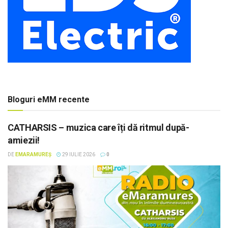
Bloguri eMM recente
CATHARSIS – muzica care îți dă ritmul după-
amiezii!
DE
EMARAMUREȘ
29 IULIE 2026
0