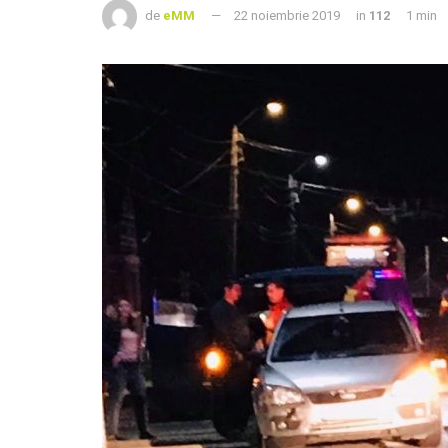
de
eMM
22 noiembrie 2019
in
112
1 min