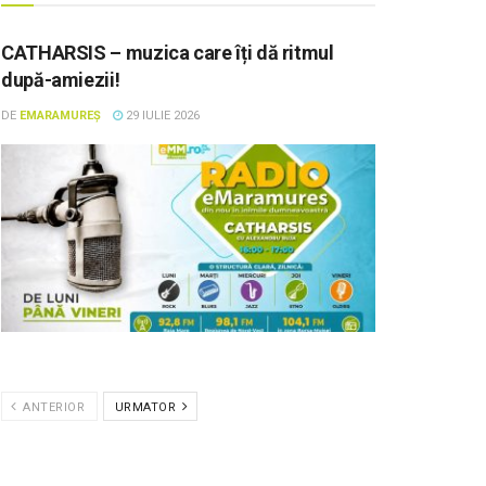
CATHARSIS – muzica care îți dă ritmul
după-amiezii!
DE
EMARAMUREȘ
29 IULIE 2026
ANTERIOR
URMATOR